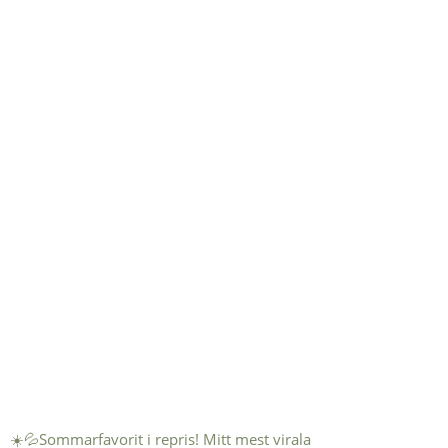
☀️💦Sommarfavorit i repris! Mitt mest virala