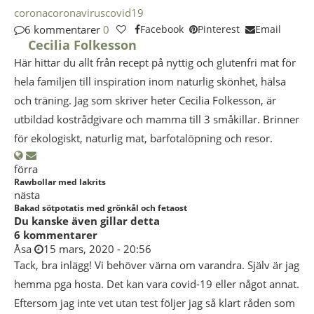
corona
coronavirus
covid19
6 kommentarer
0
Facebook
Pinterest
Email
Cecilia Folkesson
Här hittar du allt från recept på nyttig och glutenfri mat för
hela familjen till inspiration inom naturlig skönhet, hälsa
och träning. Jag som skriver heter Cecilia Folkesson, är
utbildad kostrådgivare och mamma till 3 småkillar. Brinner
för ekologiskt, naturlig mat, barfotalöpning och resor.
förra
Rawbollar med lakrits
nästa
Bakad sötpotatis med grönkål och fetaost
Du kanske även gillar detta
6 kommentarer
Åsa
15 mars, 2020 - 20:56
Tack, bra inlägg! Vi behöver värna om varandra. Själv är jag
hemma pga hosta. Det kan vara covid-19 eller något annat.
Eftersom jag inte vet utan test följer jag så klart råden som