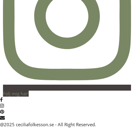
Följ mig här!
@2025 ceciliafolkesson.se - All Right Reserved.