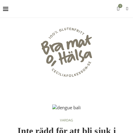
0
VARDAG
Inte rädd för att bli sjuk i