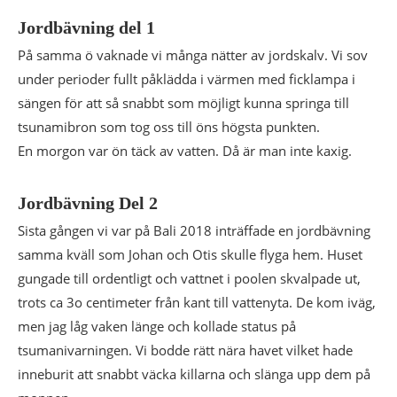
Jordbävning del 1
På samma ö vaknade vi många nätter av jordskalv. Vi sov
under perioder fullt påklädda i värmen med ficklampa i
sängen för att så snabbt som möjligt kunna springa till
tsunamibron som tog oss till öns högsta punkten.
En morgon var ön täck av vatten. Då är man inte kaxig.
Jordbävning Del 2
Sista gången vi var på Bali 2018 inträffade en jordbävning
samma kväll som Johan och Otis skulle flyga hem. Huset
gungade till ordentligt och vattnet i poolen skvalpade ut,
trots ca 3o centimeter från kant till vattenyta. De kom iväg,
men jag låg vaken länge och kollade status på
tsumanivarningen. Vi bodde rätt nära havet vilket hade
inneburit att snabbt väcka killarna och slänga upp dem på