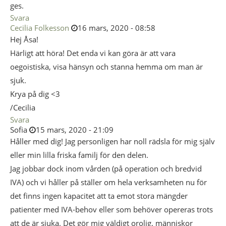
ges.
Svara
Cecilia Folkesson
16 mars, 2020 - 08:58
Hej Åsa!
Härligt att höra! Det enda vi kan göra är att vara
oegoistiska, visa hänsyn och stanna hemma om man är
sjuk.
Krya på dig <3
/Cecilia
Svara
Sofia
15 mars, 2020 - 21:09
Håller med dig! Jag personligen har noll rädsla för mig själv
eller min lilla friska familj för den delen.
Jag jobbar dock inom vården (på operation och bredvid
IVA) och vi håller på ställer om hela verksamheten nu för
det finns ingen kapacitet att ta emot stora mängder
patienter med IVA-behov eller som behöver opereras trots
att de är sjuka. Det gör mig väldigt orolig, människor