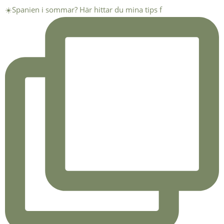
☀️Spanien i sommar? Här hittar du mina tips f