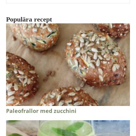
Populära recept
Paleofrallor med zucchini