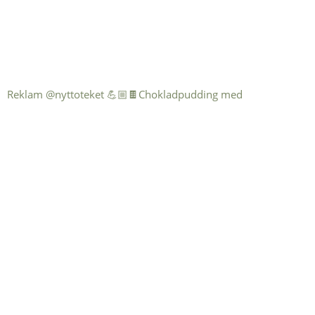
Reklam @nyttoteket 💪🏼🍫Chokladpudding med