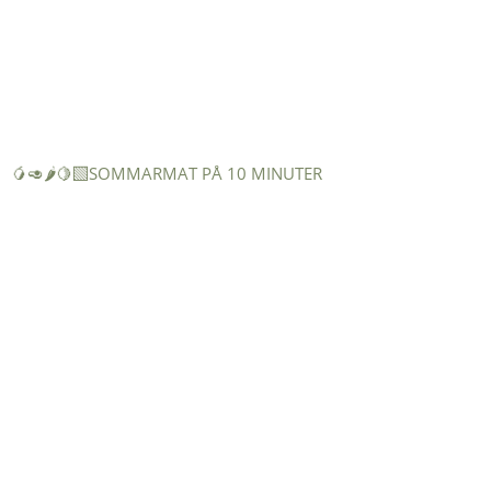
🥭🥑🌶️🍋‍🟩SOMMARMAT PÅ 10 MINUTER