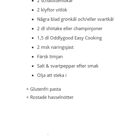
2 schalottenlökar
2 klyftor vitlök
Några blad grönkål och/eller svartkål
2 dl shiitake eller champinjoner
1,5 dl Oddlygood Easy Cooking
2 msk näringsjäst
Färsk timjan
Salt & svartpeppar efter smak
Olja att steka i
+ Glutenfri pasta
+ Rostade hasselnötter