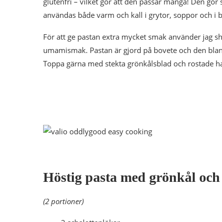
glutenfri – vilket gör att den passar många! Den gör
användas både varm och kall i grytor, soppor och i 
För att ge pastan extra mycket smak använder jag s
umamismak. Pastan är gjord på bovete och den blanda
Toppa gärna med stekta grönkålsblad och rostade ha
Höstig pasta med grönkål oc
(2 portioner)