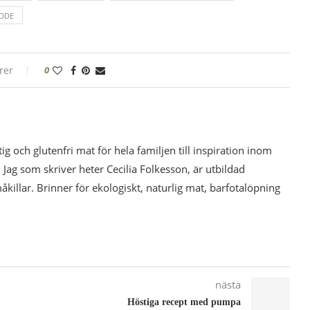
DDE
rer
0
tig och glutenfri mat för hela familjen till inspiration inom
 Jag som skriver heter Cecilia Folkesson, är utbildad
illar. Brinner för ekologiskt, naturlig mat, barfotalöpning
nästa
Höstiga recept med pumpa