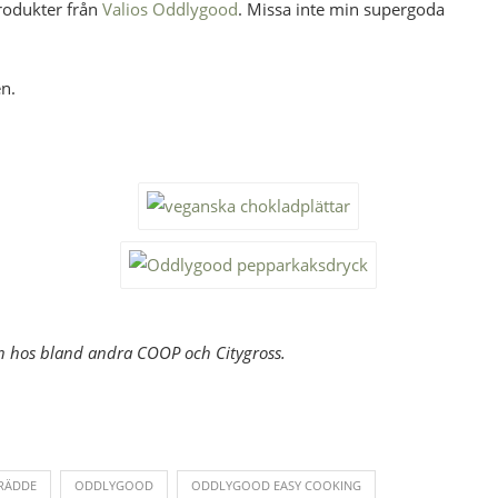
produkter från
Valios Oddlygood
. Missa inte min supergoda
en.
ken hos bland andra COOP och Citygross.
RÄDDE
ODDLYGOOD
ODDLYGOOD EASY COOKING