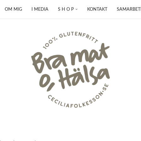
OM MIG
I MEDIA
S H O P
KONTAKT
SAMARBET