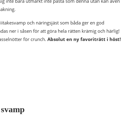
 sig inte bara utmärkt inte pasta som denna utan kan även
bakning.
hiitakesvamp och näringsjäst som båda ger en god
s ner i såsen för att göra hela rätten krämig och härlig!
sselnötter för crunch.
Absolut en ny favoriträtt i höst!
h svamp