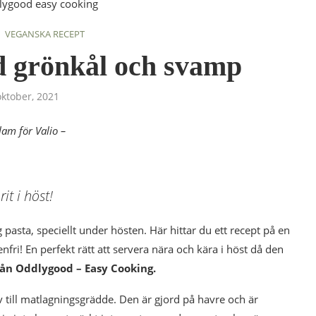
VEGANSKA RECEPT
d grönkål och svamp
oktober, 2021
lam för Valio –
t i höst!
pasta, speciellt under hösten. Här hittar du ett recept på en
ri! En perfekt rätt att servera nära och kära i höst då den
rån Oddlygood – Easy Cooking.
iv till matlagningsgrädde. Den är gjord på havre och är