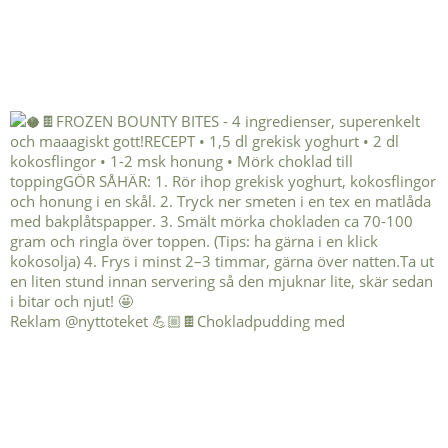
Reklam @nyttoteket 💪🏼🍫Chokladpudding med