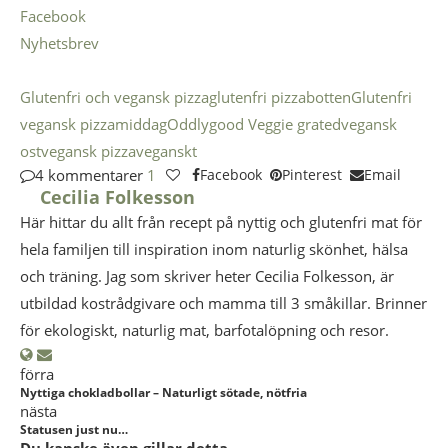
Facebook
Nyhetsbrev
Glutenfri och vegansk pizza
glutenfri pizzabotten
Glutenfri
vegansk pizza
middag
Oddlygood Veggie grated
vegansk
ost
vegansk pizza
veganskt
4 kommentarer
1
Facebook
Pinterest
Email
Cecilia Folkesson
Här hittar du allt från recept på nyttig och glutenfri mat för
hela familjen till inspiration inom naturlig skönhet, hälsa
och träning. Jag som skriver heter Cecilia Folkesson, är
utbildad kostrådgivare och mamma till 3 småkillar. Brinner
för ekologiskt, naturlig mat, barfotalöpning och resor.
förra
Nyttiga chokladbollar – Naturligt sötade, nötfria
nästa
Statusen just nu…