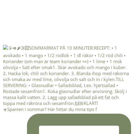
☀️Spanien i sommar? Här hittar du mina tips f