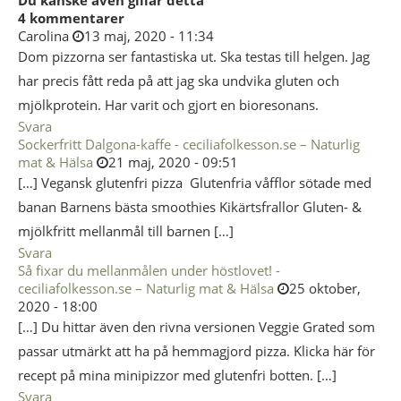
Du kanske även gillar detta
4 kommentarer
Carolina
13 maj, 2020 - 11:34
Dom pizzorna ser fantastiska ut. Ska testas till helgen. Jag
har precis fått reda på att jag ska undvika gluten och
mjölkprotein. Har varit och gjort en bioresonans.
Svara
Sockerfritt Dalgona-kaffe - ceciliafolkesson.se – Naturlig
mat & Hälsa
21 maj, 2020 - 09:51
[…] Vegansk glutenfri pizza Glutenfria våfflor sötade med
banan Barnens bästa smoothies Kikärtsfrallor Gluten- &
mjölkfritt mellanmål till barnen […]
Svara
Så fixar du mellanmålen under höstlovet! -
ceciliafolkesson.se – Naturlig mat & Hälsa
25 oktober,
2020 - 18:00
[…] Du hittar även den rivna versionen Veggie Grated som
passar utmärkt att ha på hemmagjord pizza. Klicka här för
recept på mina minipizzor med glutenfri botten. […]
Svara