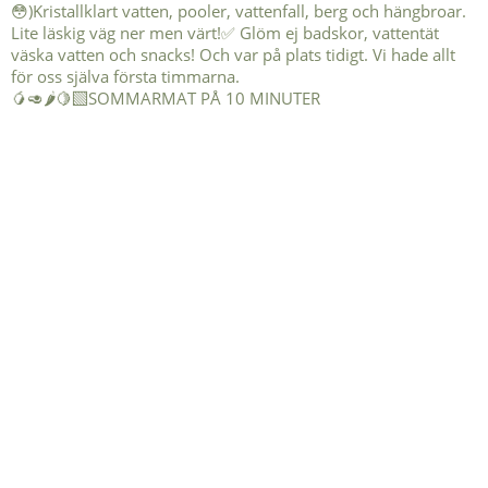
🥭🥑🌶️🍋‍🟩SOMMARMAT PÅ 10 MINUTER