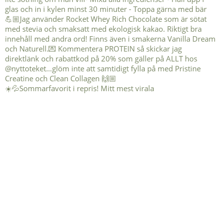
☀️💦Sommarfavorit i repris! Mitt mest virala