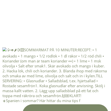
☀️Spanien i sommar? Här hittar du mina tips f