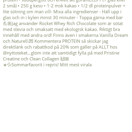
☀️💦Sommarfavorit i repris! Mitt mest virala