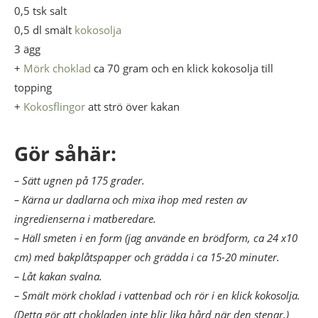
0,5 tsk salt
0,5 dl smält
kokosolja
3 ägg
+
Mörk choklad
ca 70 gram och en klick kokosolja till
topping
+
Kokosflingor
att strö över kakan
Gör såhär:
– Sätt ugnen på 175 grader.
– Kärna ur dadlarna och mixa ihop med resten av
ingredienserna i matberedare.
– Häll smeten i en form (jag använde en brödform, ca 24 x10
cm) med bakplåtspapper och grädda i ca 15-20 minuter.
– Låt kakan svalna.
– Smält mörk choklad i vattenbad och rör i en klick kokosolja.
(Detta gör att chokladen inte blir lika hård när den stenar.)