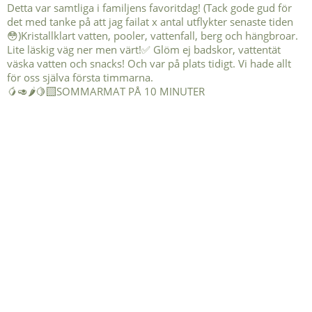
🥭🥑🌶️🍋‍🟩SOMMARMAT PÅ 10 MINUTER