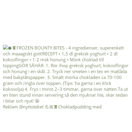
Reklam @nyttoteket 💪🏼🍫Chokladpudding med