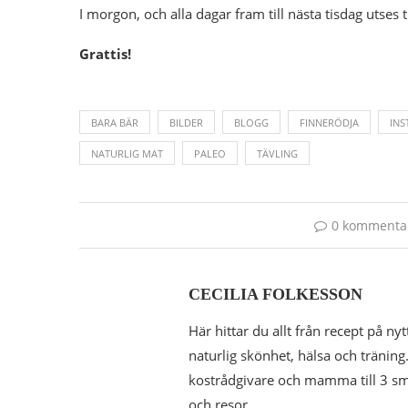
I morgon, och alla dagar fram till nästa tisdag utses 
Grattis!
BARA BÄR
BILDER
BLOGG
FINNERÖDJA
IN
NATURLIG MAT
PALEO
TÄVLING
0 kommenta
CECILIA FOLKESSON
Här hittar du allt från recept på nyt
naturlig skönhet, hälsa och träning.
kostrådgivare och mamma till 3 småk
och resor.