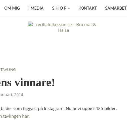
OM MIG
I MEDIA
S H O P
KONTAKT
SAMARBET
TÄVLING
ns vinnare!
januari, 2014
bilder som taggast på Instagram! Nu är vi uppe i 425 bilder.
 tävlingen här.