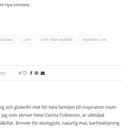
tre nya vinnare.
STAGRAM
LCHF
LCHF UTAN MEJERIER
MEJERIFRI LCHF
rer
0
tig och glutenfri mat för hela familjen till inspiration inom
 Jag som skriver heter Cecilia Folkesson, är utbildad
illar. Brinner för ekologiskt, naturlig mat, barfotalöpning