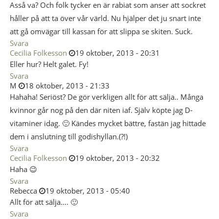
Asså va? Och folk tycker en är rabiat som anser att sockret
håller på att ta över vår värld. Nu hjälper det ju snart inte
att gå omvägar till kassan för att slippa se skiten. Suck.
Svara
Cecilia Folkesson
19 oktober, 2013 - 20:31
Eller hur? Helt galet. Fy!
Svara
M
18 oktober, 2013 - 21:33
Hahaha! Seriöst? De gör verkligen allt för att sälja.. Många
kvinnor går nog på den där niten iaf. Själv köpte jag D-
vitaminer idag. 🙂 Kändes mycket bättre, fastän jag hittade
dem i anslutning till godishyllan.(?!)
Svara
Cecilia Folkesson
19 oktober, 2013 - 20:32
Haha 😉
Svara
Rebecca
19 oktober, 2013 - 05:40
Allt för att sälja…. 🙂
Svara