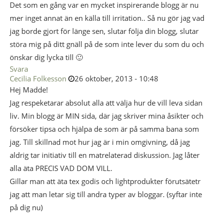
Det som en gång var en mycket inspirerande blogg är nu
mer inget annat än en källa till irritation.. Så nu gör jag vad
jag borde gjort för länge sen, slutar följa din blogg, slutar
störa mig på ditt gnäll på de som inte lever du som du och
önskar dig lycka till 🙂
Svara
Cecilia Folkesson
26 oktober, 2013 - 10:48
Hej Madde!
Jag respeketarar absolut alla att välja hur de vill leva sidan
liv. Min blogg är MIN sida, där jag skriver mina åsikter och
försöker tipsa och hjälpa de som är på samma bana som
jag. Till skillnad mot hur jag är i min omgivning, då jag
aldrig tar initiativ till en matrelaterad diskussion. Jag låter
alla äta PRECIS VAD DOM VILL.
Gillar man att äta tex godis och lightprodukter förutsätetr
jag att man letar sig till andra typer av bloggar. (syftar inte
på dig nu)