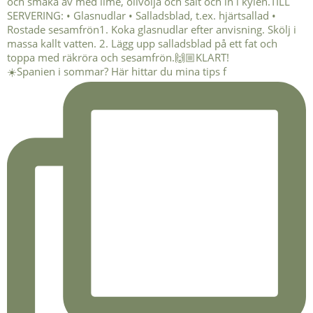
☀️Spanien i sommar? Här hittar du mina tips f