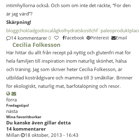
intimhyllorna också. Och som om inte det räckte, “För den
är jag värd”?
Skärpning!
blogg
choklad
godis
ica
lågkolhydratskost
lchf¨
paleo
produktplac
14 kommentarer
0
Facebook
Pinterest
Email
Cecilia Folkesson
Här hittar du allt från recept på nyttig och glutenfri mat för
hela familjen till inspiration inom naturlig skönhet, hälsa
och träning. Jag som skriver heter Cecilia Folkesson, är
utbildad kostrådgivare och mamma till 3 småkillar. Brinner
för ekologiskt, naturlig mat, barfotalöpning och resor.
förra
Fredagstips!
nästa
Mina favoritburkar
Du kanske även gillar detta
14 kommentarer
Millan
18 oktober, 2013 - 16:43