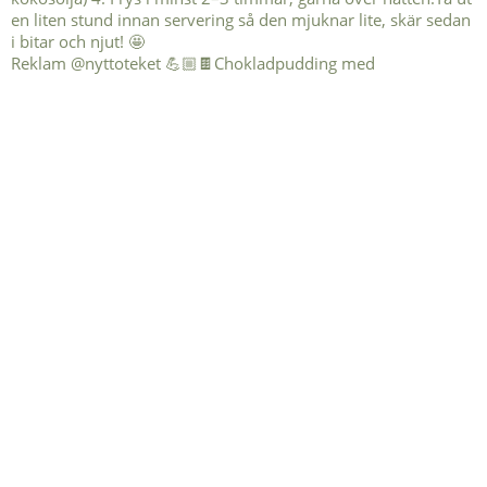
Reklam @nyttoteket 💪🏼🍫Chokladpudding med