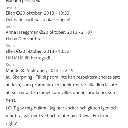
Hahaha precis! 😀
Svara
Ellen
20 oktober, 2013 - 10:33
Det hade varit bästa placeringen!
Svara
Anna Haeggman
20 oktober, 2013 - 21:07
Ha ha Den var bra!!
Svara
Ellen
20 oktober, 2013 - 10:32
HAHAHA åh herregud!….
Svara
Madde
25 oktober, 2013 - 22:19
Ja.. Skärpning.. Till dig som inte kan respektera andras sätt
att leva, som promotar och indoktrinerar alla dina läsare
att socker är lika farligt som vilket annat sprutknark som
helst..
LCHF gav mig bulimi.. Jag äter socker och gluten igen och
mår bra, går ner i vikt och njuter av att leva. Fuck me,
right?