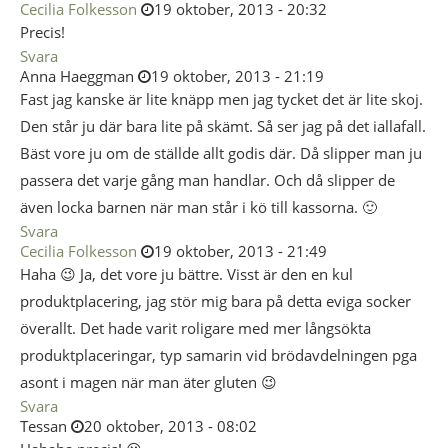
Cecilia Folkesson
19 oktober, 2013 - 20:32
Precis!
Svara
Anna Haeggman
19 oktober, 2013 - 21:19
Fast jag kanske är lite knäpp men jag tycket det är lite skoj.
Den står ju där bara lite på skämt. Så ser jag på det iallafall.
Bäst vore ju om de ställde allt godis där. Då slipper man ju
passera det varje gång man handlar. Och då slipper de
även locka barnen när man står i kö till kassorna. 🙂
Svara
Cecilia Folkesson
19 oktober, 2013 - 21:49
Haha 😉 Ja, det vore ju bättre. Visst är den en kul
produktplacering, jag stör mig bara på detta eviga socker
överallt. Det hade varit roligare med mer långsökta
produktplaceringar, typ samarin vid brödavdelningen pga
asont i magen när man äter gluten 😉
Svara
Tessan
20 oktober, 2013 - 08:02