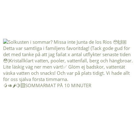
🥭🥑🌶️🍋‍🟩SOMMARMAT PÅ 10 MINUTER