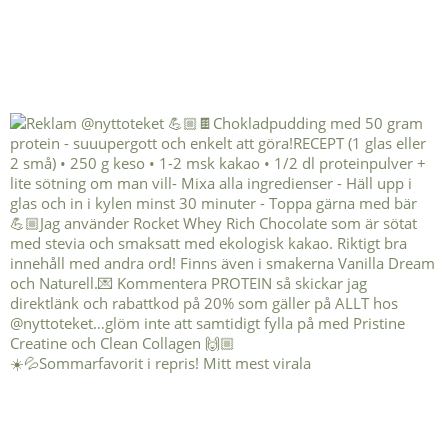
☀️💦Sommarfavorit i repris! Mitt mest virala