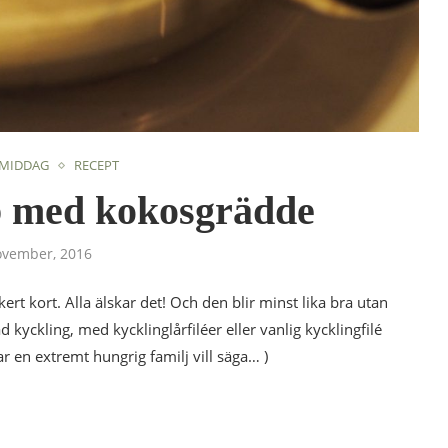
 MIDDAG
RECEPT
b med kokosgrädde
ovember, 2016
ert kort. Alla älskar det! Och den blir minst lika bra utan
 kyckling, med kycklinglårfiléer eller vanlig kycklingfilé
r en extremt hungrig familj vill säga… )