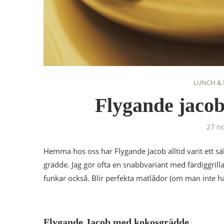
LUNCH &
Flygande jaco
27 n
Hemma hos oss har Flygande Jacob alltid varit ett säk
grädde. Jag gör ofta en snabbvariant med färdiggrillad
funkar också. Blir perfekta matlådor (om man inte ha
Flygande Jacob med kokosgrädde