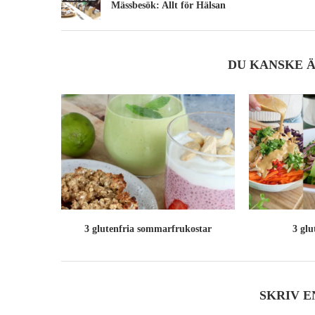
Mässbesök: Allt för Hälsan
DU KANSKE 
3 glutenfria sommarfrukostar
3 glu
SKRIV 