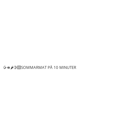
🥭🥑🌶️🍋‍🟩SOMMARMAT PÅ 10 MINUTER