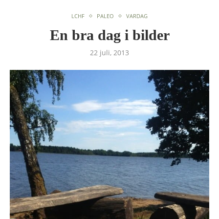
LCHF
PALEO
VARDAG
En bra dag i bilder
22 juli, 2013