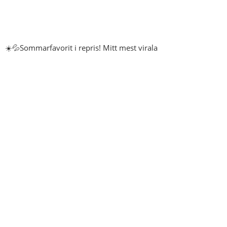
☀️💦Sommarfavorit i repris! Mitt mest virala