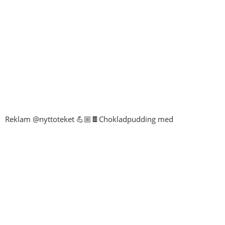
Reklam @nyttoteket 💪🏼🍫Chokladpudding med