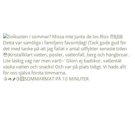
🥭🥑🌶️🍋‍🟩SOMMARMAT PÅ 10 MINUTER