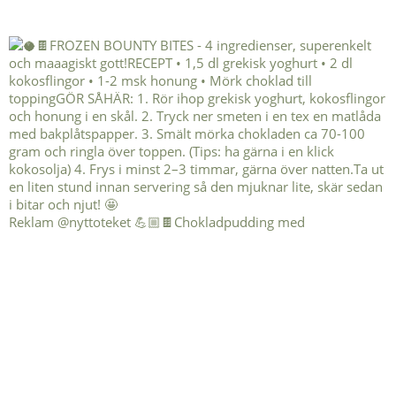
Reklam @nyttoteket 💪🏼🍫Chokladpudding med