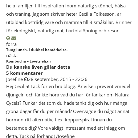
hela familjen till inspiration inom naturlig skönhet, hälsa
och träning. Jag som skriver heter Cecilia Folkesson, är
utbildad kostrådgivare och mamma till 3 småkillar. Brinner
för ekologiskt, naturlig mat, barfotalöpning och resor.
förra
Tung lunch. I dubbel bemärkelse.
nästa
Kombucha – Livets elixir
Du kanske även gillar detta
5 kommentarer
Josefine
28 september, 2015 - 22:26
Hej Cecilia! Tack för en bra blogg. Är vilse i preventivmedel
djungeln och tänkte höra vad du har för tankar om Natural
Cycels? Funkar det som du hade tänkt dig och hur många
gröna dagar får du per månad? Övervägde du något annat
hormonfritt alternativ, t.ex. kopparspiral innan du
bestämde dig? Vore väldigt intressant med ett inlägg om
detta. Tack på förhand! /Josefine