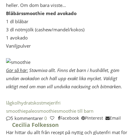
heller. Om dom bara visste…
Blåbärssmoothie med avokado
1 dl blåbär
3 dl nötmjölk (cashew/mandel/kokos)
1 avokado
Vaniljpulver
Gör så här:
Stavmixa allt. Finns det barn i hushållet, göm
undan avokadon och häll upp exakt lika mycket. Väldigt
viktigt med om man vill undvika nacksving och bitmärken.
lågkolhydratskost
mejerifri
smoothie
paleo
smoothie
smoothie till barn
5 kommentarer
0
Facebook
Pinterest
Email
Cecilia Folkesson
Här hittar du allt från recept på nyttig och glutenfri mat för