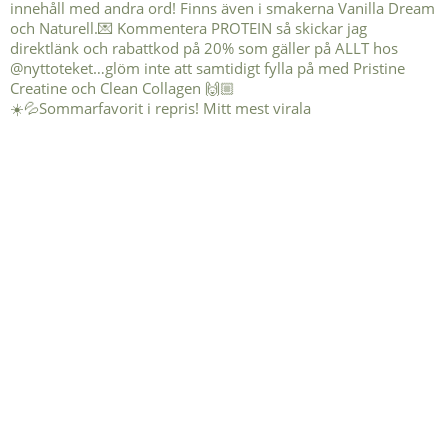
☀️💦Sommarfavorit i repris! Mitt mest virala