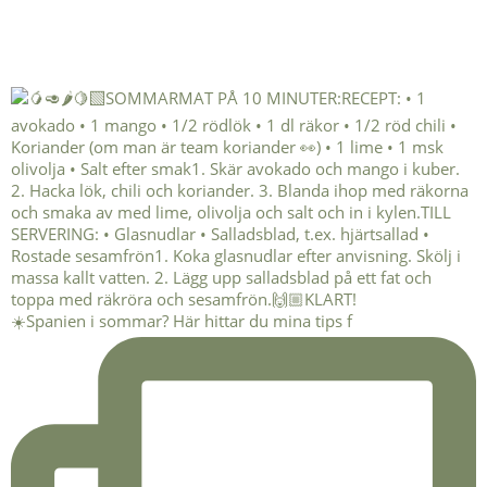
☀️Spanien i sommar? Här hittar du mina tips f