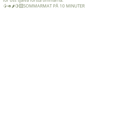
🥭🥑🌶️🍋‍🟩SOMMARMAT PÅ 10 MINUTER