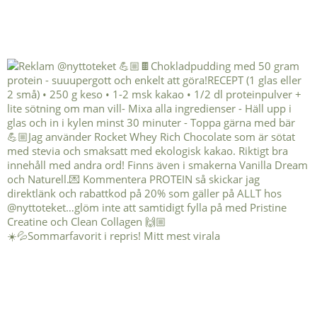
☀️💦Sommarfavorit i repris! Mitt mest virala