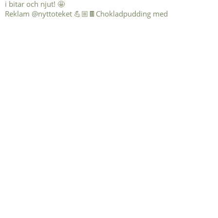
Reklam @nyttoteket 💪🏼🍫Chokladpudding med