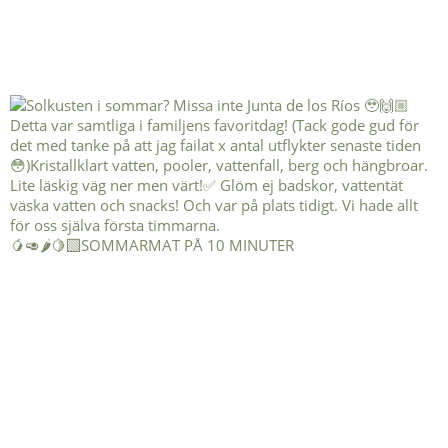
🥭🥑🌶️🍋‍🟩SOMMARMAT PÅ 10 MINUTER