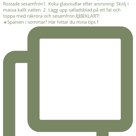
☀️Spanien i sommar? Här hittar du mina tips f