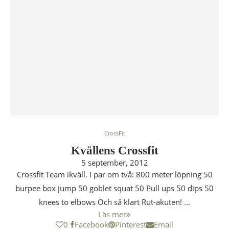
CrossFit
Kvällens Crossfit
5 september, 2012
Crossfit Team ikväll. I par om två: 800 meter löpning 50
burpee box jump 50 goblet squat 50 Pull ups 50 dips 50
knees to elbows Och så klart Rut-akuten! …
Läs mer
0
Facebook
Pinterest
Email