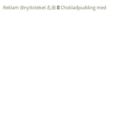
Reklam @nyttoteket 💪🏼🍫Chokladpudding med