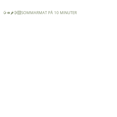
🥭🥑🌶️🍋‍🟩SOMMARMAT PÅ 10 MINUTER