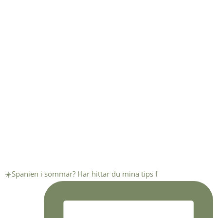
☀️Spanien i sommar? Här hittar du mina tips f