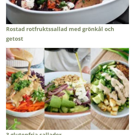
Rostad rotfruktssallad med grönkål och
getost
3 glutenfria sallader