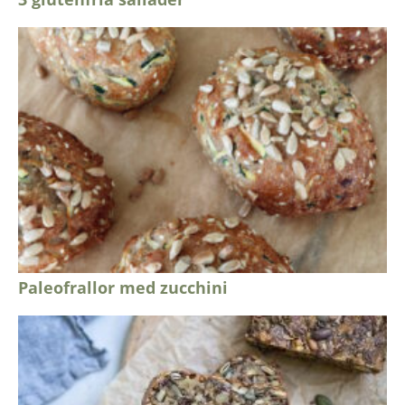
Paleofrallor med zucchini