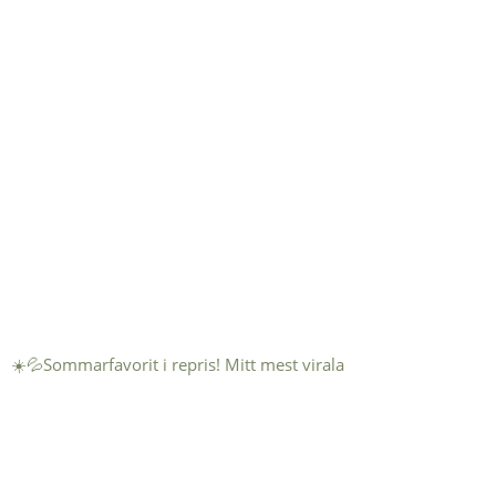
☀️💦Sommarfavorit i repris! Mitt mest virala