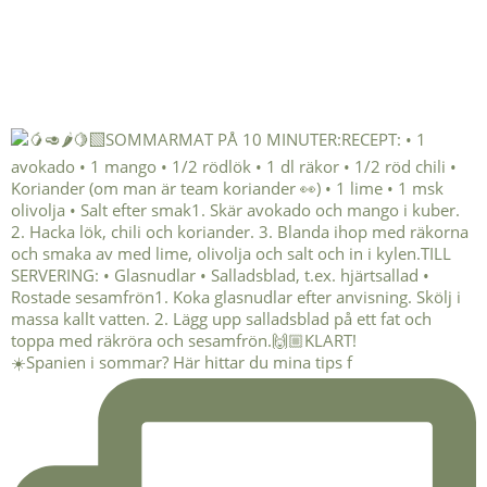
☀️Spanien i sommar? Här hittar du mina tips f