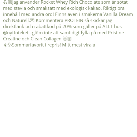
☀️💦Sommarfavorit i repris! Mitt mest virala