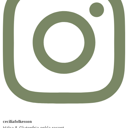
ceciliafolkesson
Hälsa & Glutenfria enkla recept