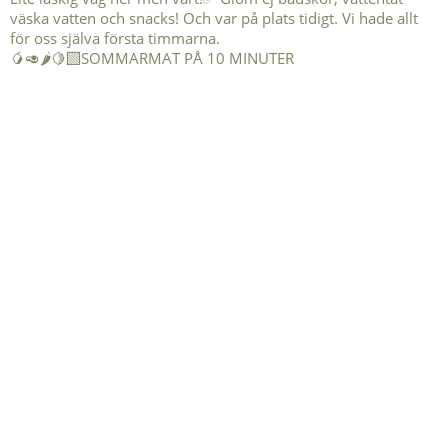
🥭🥑🌶️🍋‍🟩SOMMARMAT PÅ 10 MINUTER