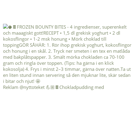
Reklam @nyttoteket 💪🏼🍫Chokladpudding med