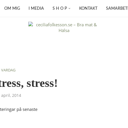
OM MIG
I MEDIA
S H O P
KONTAKT
SAMARBET
VARDAG
tress, stress!
 april, 2014
ateringar på senaste