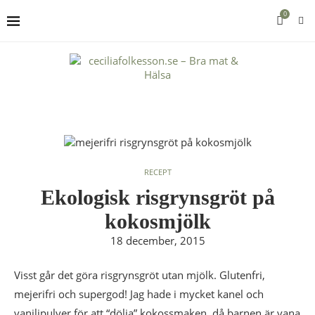
0
RECEPT
Ekologisk risgrynsgröt på
kokosmjölk
18 december, 2015
Visst går det göra risgrynsgröt utan mjölk. Glutenfri,
mejerifri och supergod! Jag hade i mycket kanel och
vaniljpulver för att “dölja” kokossmaken, då barnen är vana