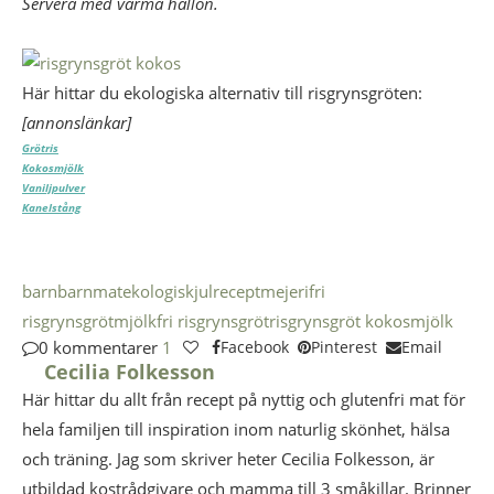
Servera med varma hallon.
Här hittar du ekologiska alternativ till risgrynsgröten:
[annonslänkar]
Grötris
Kokosmjölk
Vaniljpulver
Kanelstång
barn
barnmat
ekologisk
julrecept
mejerifri
risgrynsgröt
mjölkfri risgrynsgröt
risgrynsgröt kokosmjölk
0 kommentarer
1
Facebook
Pinterest
Email
Cecilia Folkesson
Här hittar du allt från recept på nyttig och glutenfri mat för
hela familjen till inspiration inom naturlig skönhet, hälsa
och träning. Jag som skriver heter Cecilia Folkesson, är
utbildad kostrådgivare och mamma till 3 småkillar. Brinner