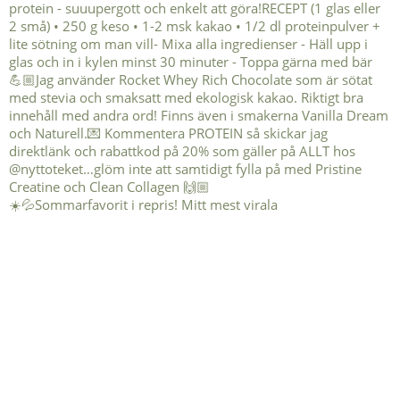
☀️💦Sommarfavorit i repris! Mitt mest virala