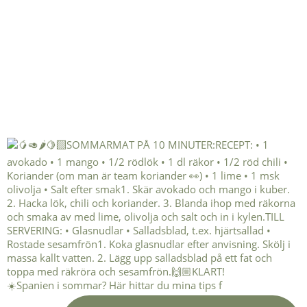
☀️Spanien i sommar? Här hittar du mina tips f