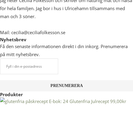
Jag heter Cecilia Folkesson och skriver om naturlig mat och hälsa
för hela familjen. Jag bor i hus i Ulricehamn tillsammans med
man och 3 söner.
Mail: cecilia@ceciliafolkesson.se
Nyhetsbrev
Få den senaste informationen direkt i din inkorg. Prenumerera
på mitt nyhetsbrev.
Produkter
E-bok: 24 Glutenfria Julrecept
99,00
kr