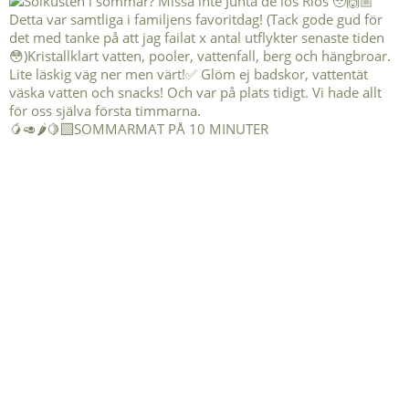
🥭🥑🌶️🍋‍🟩SOMMARMAT PÅ 10 MINUTER