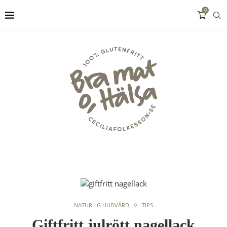
0
NATURLIG HUDVÅRD
TIPS
Giftfritt julrött nagellack