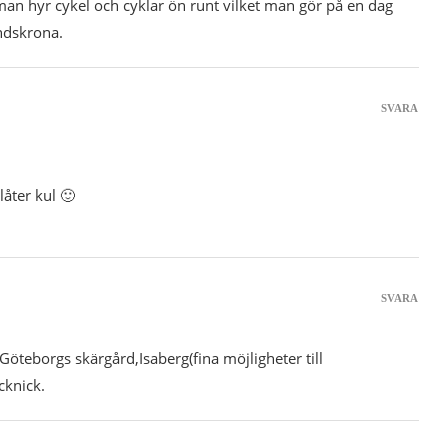
t man hyr cykel och cyklar ön runt vilket man gör på en dag
ndskrona.
SVARA
låter kul 🙂
SVARA
öteborgs skärgård,Isaberg(fina möjligheter till
cknick.