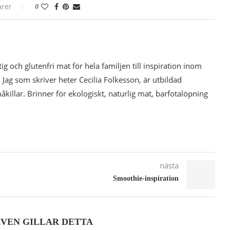
rer
0
tig och glutenfri mat för hela familjen till inspiration inom
 Jag som skriver heter Cecilia Folkesson, är utbildad
illar. Brinner för ekologiskt, naturlig mat, barfotalöpning
nästa
Smoothie-inspiration
ÄVEN GILLAR DETTA