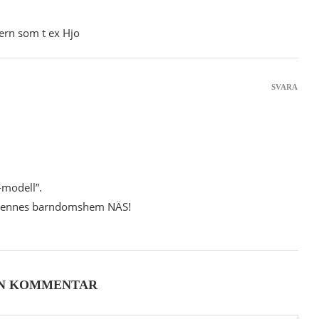
tern som t ex Hjo
SVARA
-modell”.
 hennes barndomshem NÄS!
EN KOMMENTAR