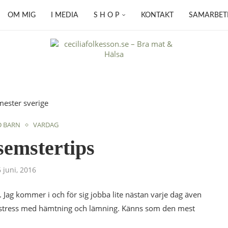
OM MIG
I MEDIA
S H O P
KONTAKT
SAMARBET
D BARN
VARDAG
semstertips
 juni, 2016
 Jag kommer i och för sig jobba lite nästan varje dag även
n stress med hämtning och lämning. Känns som den mest