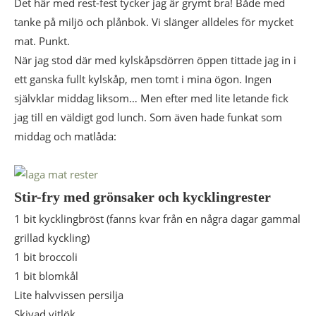
Det här med rest-fest tycker jag är grymt bra! Både med
tanke på miljö och plånbok. Vi slänger alldeles för mycket
mat. Punkt.
När jag stod där med kylskåpsdörren öppen tittade jag in i
ett ganska fullt kylskåp, men tomt i mina ögon. Ingen
självklar middag liksom… Men efter med lite letande fick
jag till en väldigt god lunch. Som även hade funkat som
middag och matlåda:
Stir-fry med grönsaker och kycklingrester
1 bit kycklingbröst (fanns kvar från en några dagar gammal
grillad kyckling)
1 bit broccoli
1 bit blomkål
Lite halvvissen persilja
Skivad vitlök