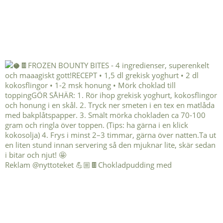
Reklam @nyttoteket 💪🏼🍫Chokladpudding med