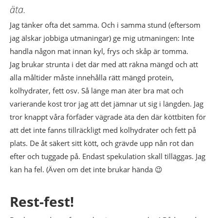
äta.
Jag tänker ofta det samma. Och i samma stund (eftersom
jag älskar jobbiga utmaningar) ge mig utmaningen: Inte
handla någon mat innan kyl, frys och skåp är tomma.
Jag brukar strunta i det där med att räkna mängd och att
alla måltider måste innehålla rätt mängd protein,
kolhydrater, fett osv. Så länge man äter bra mat och
varierande kost tror jag att det jämnar ut sig i längden. Jag
tror knappt våra förfäder vägrade äta den där köttbiten för
att det inte fanns tillräckligt med kolhydrater och fett på
plats. De åt säkert sitt kött, och grävde upp nån rot dan
efter och tuggade på. Endast spekulation skall tilläggas. Jag
kan ha fel. (Även om det inte brukar hända 😉
Rest-fest!