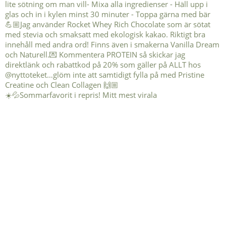
☀️💦Sommarfavorit i repris! Mitt mest virala