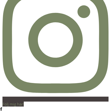
Följ mig här!