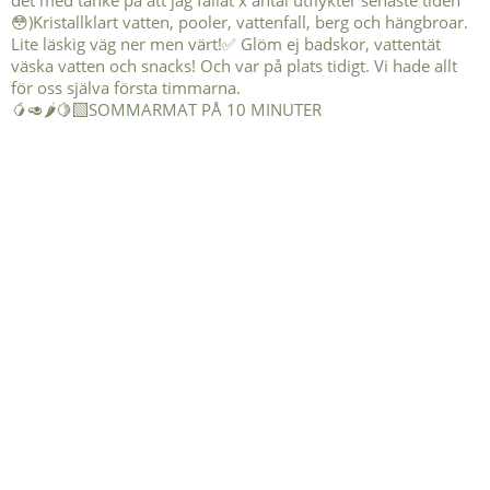
🥭🥑🌶️🍋‍🟩SOMMARMAT PÅ 10 MINUTER