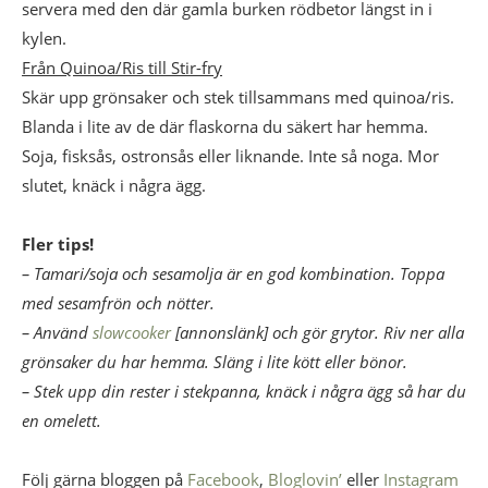
servera med den där gamla burken rödbetor längst in i
kylen.
Från Quinoa/Ris till Stir-fry
Skär upp grönsaker och stek tillsammans med quinoa/ris.
Blanda i lite av de där flaskorna du säkert har hemma.
Soja, fisksås, ostronsås eller liknande. Inte så noga. Mor
slutet, knäck i några ägg.
Fler tips!
– Tamari/soja och sesamolja är en god kombination. Toppa
med sesamfrön och nötter.
– Använd
slowcooker
[annonslänk] och gör grytor. Riv ner alla
grönsaker du har hemma. Släng i lite kött eller bönor.
– Stek upp din rester i stekpanna, knäck i några ägg så har du
en omelett.
Följ gärna bloggen på
Facebook
,
Bloglovin’
eller
Instagram