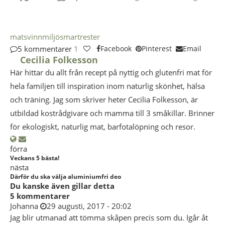
matsvinn
miljösmart
rester
5 kommentarer
1
Facebook
Pinterest
Email
Cecilia Folkesson
Här hittar du allt från recept på nyttig och glutenfri mat för
hela familjen till inspiration inom naturlig skönhet, hälsa
och träning. Jag som skriver heter Cecilia Folkesson, är
utbildad kostrådgivare och mamma till 3 småkillar. Brinner
för ekologiskt, naturlig mat, barfotalöpning och resor.
förra
Veckans 5 bästa!
nästa
Därför du ska välja aluminiumfri deo
Du kanske även gillar detta
5 kommentarer
Johanna
29 augusti, 2017 - 20:02
Jag blir utmanad att tömma skåpen precis som du. Igår åt