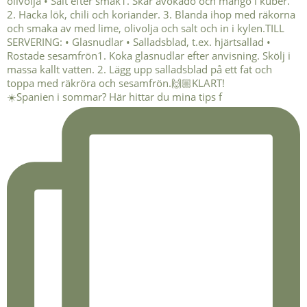
☀️Spanien i sommar? Här hittar du mina tips f