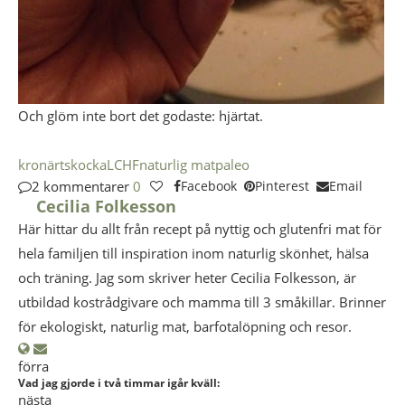
Och glöm inte bort det godaste: hjärtat.
kronärtskocka
LCHF
naturlig mat
paleo
2 kommentarer
0
Facebook
Pinterest
Email
Cecilia Folkesson
Här hittar du allt från recept på nyttig och glutenfri mat för
hela familjen till inspiration inom naturlig skönhet, hälsa
och träning. Jag som skriver heter Cecilia Folkesson, är
utbildad kostrådgivare och mamma till 3 småkillar. Brinner
för ekologiskt, naturlig mat, barfotalöpning och resor.
förra
Vad jag gjorde i två timmar igår kväll:
nästa