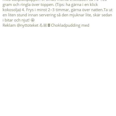
Reklam @nyttoteket 💪🏼🍫Chokladpudding med