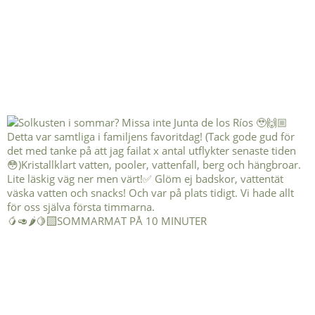
🥭🥑🌶️🍋‍🟩SOMMARMAT PÅ 10 MINUTER