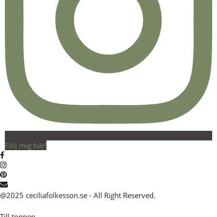
Följ mig här!
@2025 ceciliafolkesson.se - All Right Reserved.
Till toppen