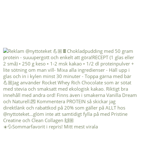
☀️💦Sommarfavorit i repris! Mitt mest virala