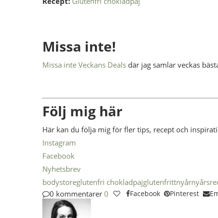
Recept:
Glutenfri chokladpaj
Missa inte!
Missa inte Veckans Deals
där jag samlar veckas bäst
Följ mig här
Här kan du följa mig för fler tips, recept och inspirat
Instagram
Facebook
Nyhetsbrev
bodystore
glutenfri chokladpaj
glutenfritt
nyår
nyårsre
0 kommentarer
0
Facebook
Pinterest
Em