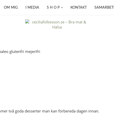
OM MIG
I MEDIA
S H O P
KONTAKT
SAMARBET
kommer två goda desserter man kan förbereda dagen innan.