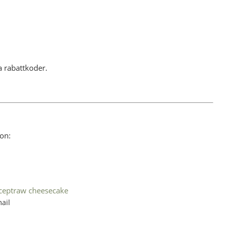
a rabattkoder.
ion:
cept
raw cheesecake
ail