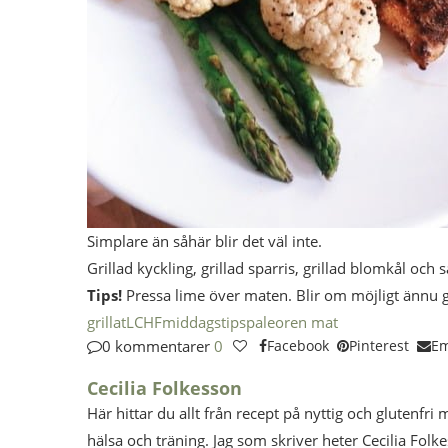
Simplare än såhär blir det väl inte.
Grillad kyckling, grillad sparris, grillad blomkål och s
Tips!
Pressa lime över maten. Blir om möjligt ännu 
grillat
LCHF
middagstips
paleo
ren mat
0 kommentarer
0
Facebook
Pinterest
Em
Cecilia Folkesson
Här hittar du allt från recept på nyttig och glutenfri 
hälsa och träning. Jag som skriver heter Cecilia Folk