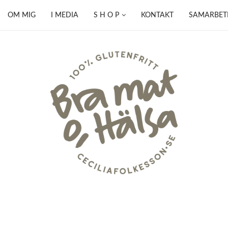
OM MIG
I MEDIA
S H O P
KONTAKT
SAMARBET