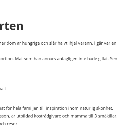
rten
när dom är hungriga och slår halvt ihjäl varann. I går var en
rtion. Mat som han annars antagligen inte hade gillat. Sen
ail
mat för hela familjen till inspiration inom naturlig skönhet,
esson, är utbildad kostrådgivare och mamma till 3 småkillar.
och resor.