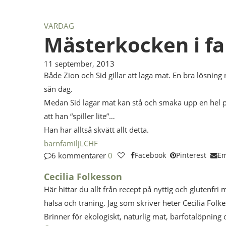
VARDAG
Mästerkocken i fa
11 september, 2013
Både Zion och Sid gillar att laga mat. En bra lösning 
sån dag.
Medan Sid lagar mat kan stå och smaka upp en hel po
att han “spiller lite”…
Han har alltså skvätt allt detta.
barn
familj
LCHF
6 kommentarer
0
Facebook
Pinterest
Em
Cecilia Folkesson
Här hittar du allt från recept på nyttig och glutenfri 
hälsa och träning. Jag som skriver heter Cecilia Folk
Brinner för ekologiskt, naturlig mat, barfotalöpning 