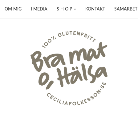
OM MIG
I MEDIA
S H O P
KONTAKT
SAMARBET