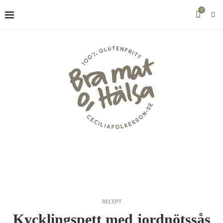
0
RECEPT
Kycklingspett med jordnötssås