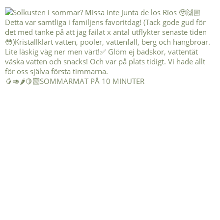
🥭🥑🌶️🍋‍🟩SOMMARMAT PÅ 10 MINUTER