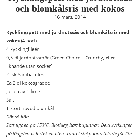
och blomkålsris med kokos
16 mars, 2014
Kycklingspett med jordnötssås och blomkålsris med
kokos
(4 port)
4 kycklingfileér
0,5 dl jordnötssmör (Green Choice – Crunchy, eller
liknande utan socker)
2 tsk Sambal olek
Ca 2 dl kokosgrädde
Juicen av 1 lime
Salt
1 stort huvud blomkål
Gör så här:
Sätt ugnen på 150°C. Blötlägg bambupinnar. Dela kycklingen
på längden och stek en liten stund i stekpanna tills de får lite