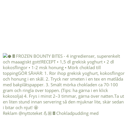
Reklam @nyttoteket 💪🏼🍫Chokladpudding med