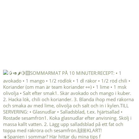
☀️Spanien i sommar? Här hittar du mina tips f