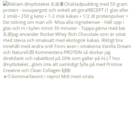
☀️💦Sommarfavorit i repris! Mitt mest virala