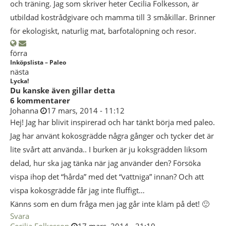
och träning. Jag som skriver heter Cecilia Folkesson, är
utbildad kostrådgivare och mamma till 3 småkillar. Brinner
för ekologiskt, naturlig mat, barfotalöpning och resor.
förra
Inköpslista – Paleo
nästa
Lycka!
Du kanske även gillar detta
6 kommentarer
Johanna
17 mars, 2014 - 11:12
Hej! Jag har blivit inspirerad och har tänkt börja med paleo.
Jag har använt kokosgrädde några gånger och tycker det är
lite svårt att använda.. I burken är ju koksgrädden liksom
delad, hur ska jag tänka när jag använder den? Försöka
vispa ihop det “hårda” med det “vattniga” innan? Och att
vispa kokosgrädde får jag inte fluffigt…
Känns som en dum fråga men jag går inte kläm på det! 🙂
Svara