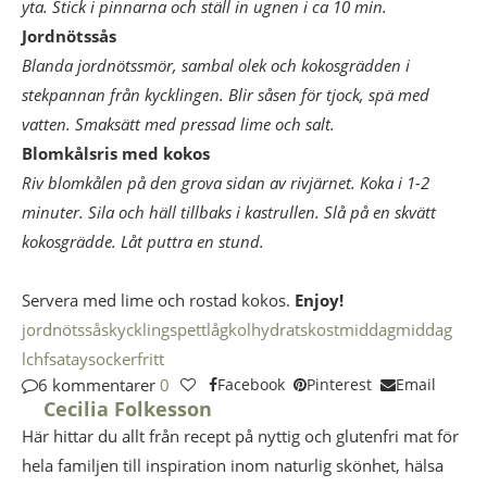
yta. Stick i pinnarna och ställ in ugnen i ca 10 min.
Jordnötssås
Blanda jordnötssmör, sambal olek och kokosgrädden i
stekpannan från kycklingen. Blir såsen för tjock, spä med
vatten. Smaksätt med pressad lime och salt.
Blomkålsris med kokos
Riv blomkålen på den grova sidan av rivjärnet. Koka i 1-2
minuter. Sila och häll tillbaks i kastrullen. Slå på en skvätt
kokosgrädde. Låt puttra en stund.
Servera med lime och rostad kokos.
Enjoy!
jordnötssås
kycklingspett
lågkolhydratskost
middag
middag
lchf
satay
sockerfritt
6 kommentarer
0
Facebook
Pinterest
Email
Cecilia Folkesson
Här hittar du allt från recept på nyttig och glutenfri mat för
hela familjen till inspiration inom naturlig skönhet, hälsa