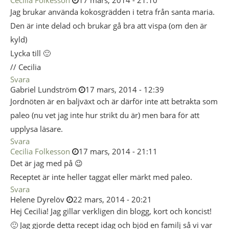
Cecilia Folkesson
17 mars, 2014 - 21:10
Jag brukar använda kokosgrädden i tetra från santa maria.
Den är inte delad och brukar gå bra att vispa (om den är
kyld)
Lycka till 🙂
// Cecilia
Svara
Gabriel Lundström
17 mars, 2014 - 12:39
Jordnöten är en baljväxt och är därför inte att betrakta som
paleo (nu vet jag inte hur strikt du är) men bara för att
upplysa läsare.
Svara
Cecilia Folkesson
17 mars, 2014 - 21:11
Det är jag med på 😉
Receptet är inte heller taggat eller märkt med paleo.
Svara
Helene Dyrelöv
22 mars, 2014 - 20:21
Hej Cecilia! Jag gillar verkligen din blogg, kort och koncist!
🙂 Jag gjorde detta recept idag och bjöd en familj så vi var