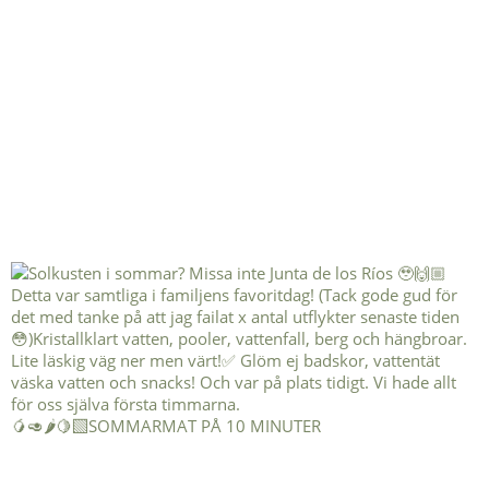
🥭🥑🌶️🍋‍🟩SOMMARMAT PÅ 10 MINUTER