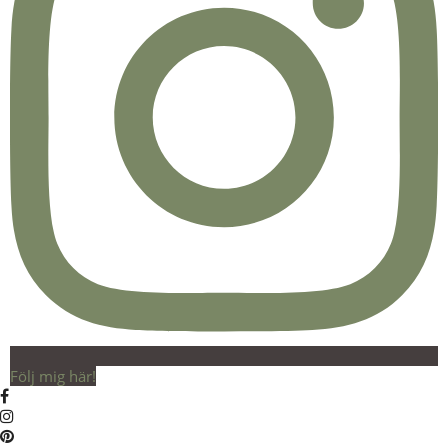
Följ mig här!