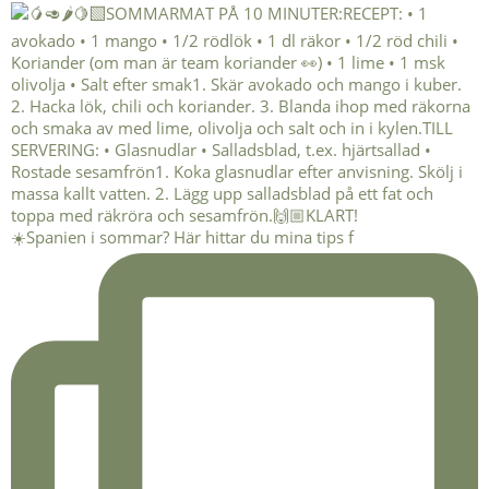
☀️Spanien i sommar? Här hittar du mina tips f