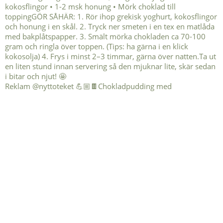
Reklam @nyttoteket 💪🏼🍫Chokladpudding med