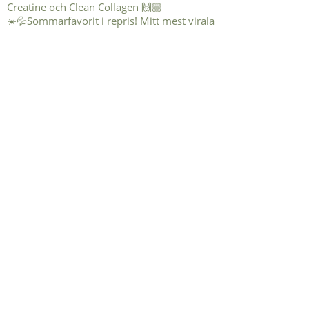
☀️💦Sommarfavorit i repris! Mitt mest virala