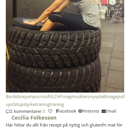
Borås
boxjumps
crossfit
LCHF
magmuskler
onyx
plattmage
pull
ups
Situp
styrketräning
träning
2 kommentarer
0
Facebook
Pinterest
Email
Cecilia Folkesson
Här hittar du allt från recept på nyttig och glutenfri mat för