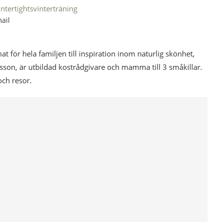
intertights
vinterträning
ail
mat för hela familjen till inspiration inom naturlig skönhet,
esson, är utbildad kostrådgivare och mamma till 3 småkillar.
och resor.