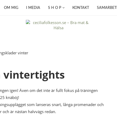
OM MIG
I MEDIA
S H O P
KONTAKT
SAMARBET
 vintertights
ngen igen! Även om det inte är fullt fokus på träningen
 25 knäböj!
ningsupplägget som lanseras snart, långa promenader och
r och är nästan halvvägs redan.