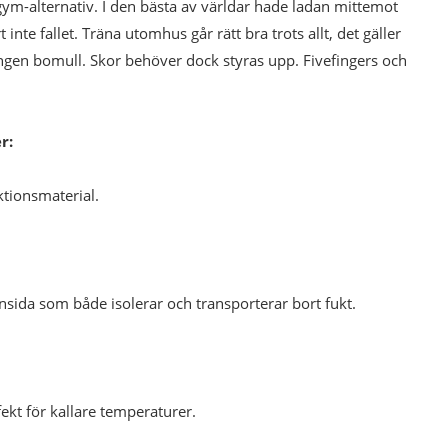
ed gym-alternativ. I den bästa av världar hade ladan mittemot
 inte fallet. Träna utomhus går rätt bra trots allt, det gäller
h ingen bomull. Skor behöver dock styras upp. Fivefingers och
r:
ktionsmaterial.
sida som både isolerar och transporterar bort fukt.
ekt för kallare temperaturer.