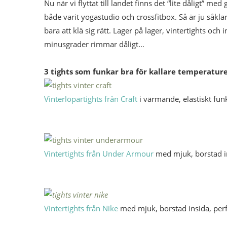
Nu när vi flyttat till landet finns det “lite dåligt” m
både varit yogastudio och crossfitbox. Så är ju såklart
bara att klä sig rätt. Lager på lager, vintertights oc
minusgrader rimmar dåligt…
3 tights som funkar bra för kallare temperature
Vinterlöpartights från Craft
i värmande, elastiskt fun
Vintertights från Under Armour
med mjuk, borstad in
Vintertights från Nike
med mjuk, borstad insida, perf