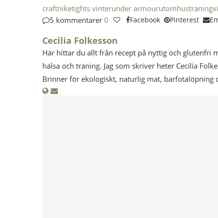
craft
nike
tights vinter
under armour
utomhusträning
v
5 kommentarer
0
Facebook
Pinterest
Em
Cecilia Folkesson
Här hittar du allt från recept på nyttig och glutenfri 
hälsa och träning. Jag som skriver heter Cecilia Folk
Brinner för ekologiskt, naturlig mat, barfotalöpning 