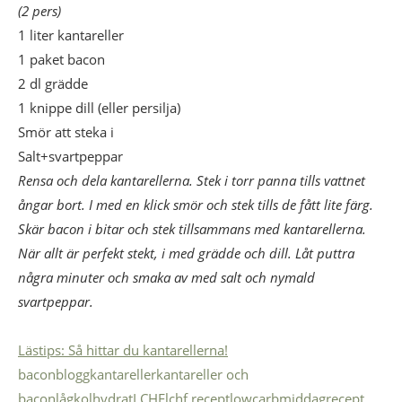
(2 pers)
1 liter kantareller
1 paket bacon
2 dl grädde
1 knippe dill (eller persilja)
Smör att steka i
Salt+svartpeppar
Rensa och dela kantarellerna. Stek i torr panna tills vattnet
ångar bort. I med en klick smör och stek tills de fått lite färg.
Skär bacon i bitar och stek tillsammans med kantarellerna.
När allt är perfekt stekt, i med grädde och dill. Låt puttra
några minuter och smaka av med salt och nymald
svartpeppar.
Lästips: Så hittar du kantarellerna!
bacon
blogg
kantareller
kantareller och
bacon
lågkolhydrat
LCHF
lchf recept
lowcarb
middag
recept