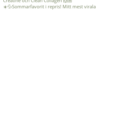
☀️💦Sommarfavorit i repris! Mitt mest virala