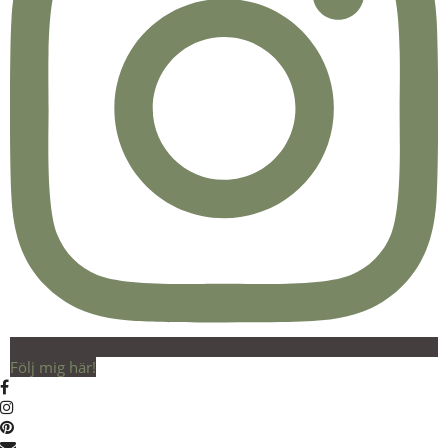
Följ mig här!