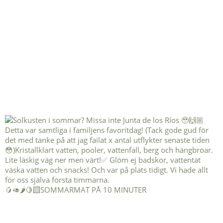
🥭🥑🌶️🍋‍🟩SOMMARMAT PÅ 10 MINUTER