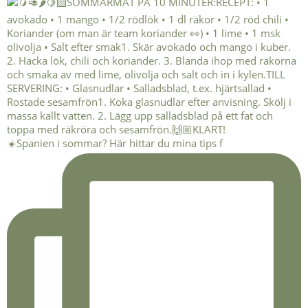
☀️Spanien i sommar? Här hittar du mina tips f