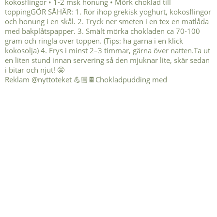
Reklam @nyttoteket 💪🏼🍫Chokladpudding med