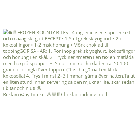
Reklam @nyttoteket 💪🏼🍫Chokladpudding med