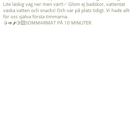
🥭🥑🌶️🍋‍🟩SOMMARMAT PÅ 10 MINUTER