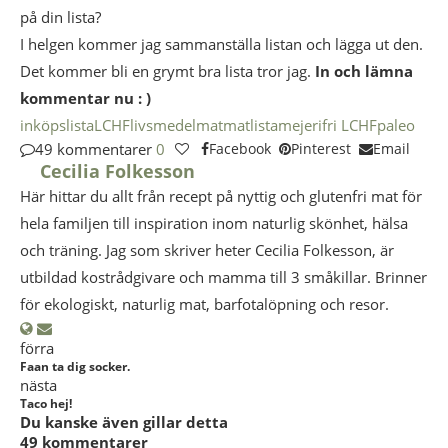
på din lista?
I helgen kommer jag sammanställa listan och lägga ut den.
Det kommer bli en grymt bra lista tror jag.
In och lämna
kommentar nu : )
inköpslista
LCHF
livsmedel
mat
matlista
mejerifri LCHF
paleo
49 kommentarer
0
Facebook
Pinterest
Email
Cecilia Folkesson
Här hittar du allt från recept på nyttig och glutenfri mat för
hela familjen till inspiration inom naturlig skönhet, hälsa
och träning. Jag som skriver heter Cecilia Folkesson, är
utbildad kostrådgivare och mamma till 3 småkillar. Brinner
för ekologiskt, naturlig mat, barfotalöpning och resor.
förra
Faan ta dig socker.
nästa
Taco hej!
Du kanske även gillar detta
49 kommentarer