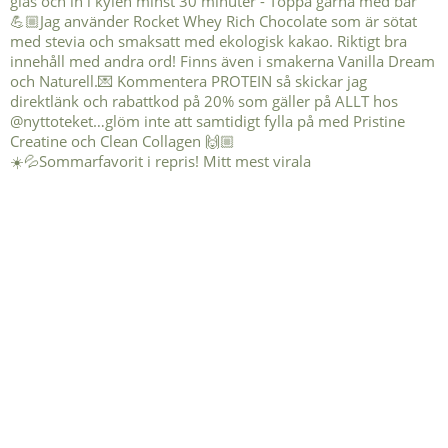
☀️💦Sommarfavorit i repris! Mitt mest virala