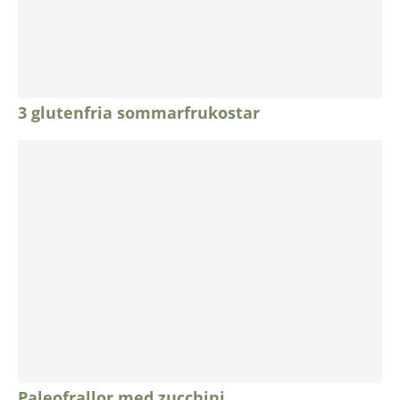
3 glutenfria sommarfrukostar
Paleofrallor med zucchini