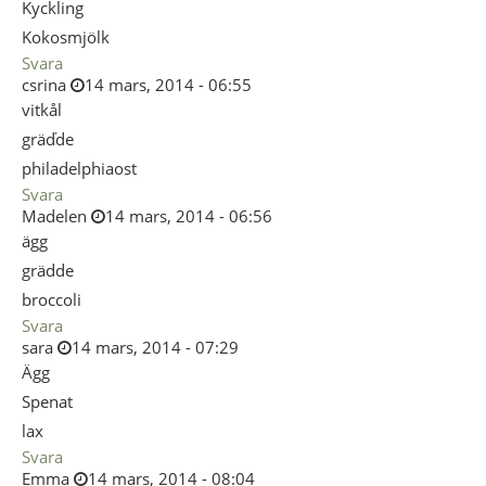
Kyckling
Kokosmjölk
Svara
csrina
14 mars, 2014 - 06:55
vitkål
gräďde
philadelphiaost
Svara
Madelen
14 mars, 2014 - 06:56
ägg
grädde
broccoli
Svara
sara
14 mars, 2014 - 07:29
Ägg
Spenat
lax
Svara
Emma
14 mars, 2014 - 08:04