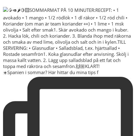
☀️Spanien i sommar? Här hittar du mina tips f