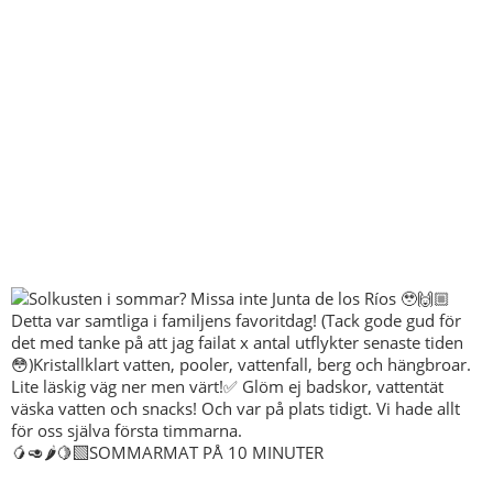
🥭🥑🌶️🍋‍🟩SOMMARMAT PÅ 10 MINUTER