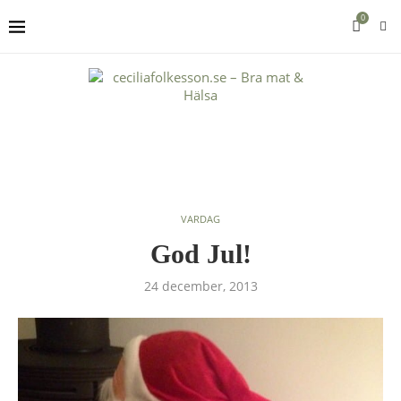
0
VARDAG
God Jul!
24 december, 2013