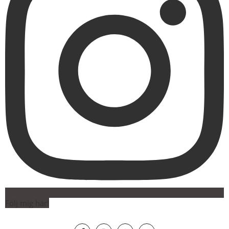
Följ mig här!