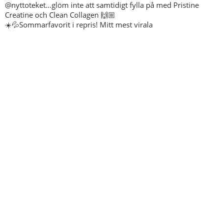
☀️💦Sommarfavorit i repris! Mitt mest virala