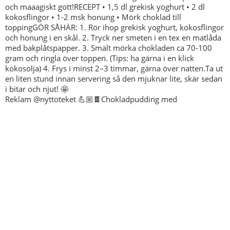
Reklam @nyttoteket 💪🏼🍫Chokladpudding med