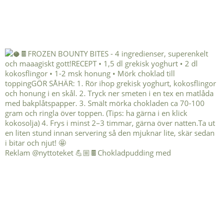
Reklam @nyttoteket 💪🏼🍫Chokladpudding med