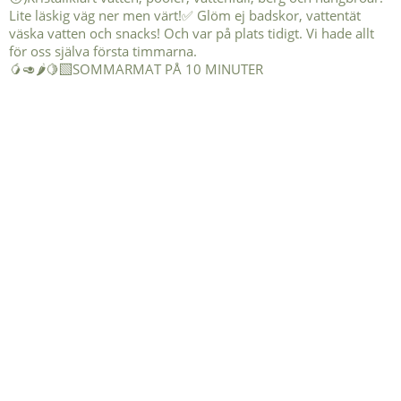
🥭🥑🌶️🍋‍🟩SOMMARMAT PÅ 10 MINUTER