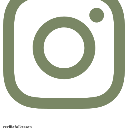
ceciliafolkesson