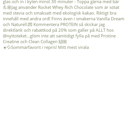
☀️💦Sommarfavorit i repris! Mitt mest virala