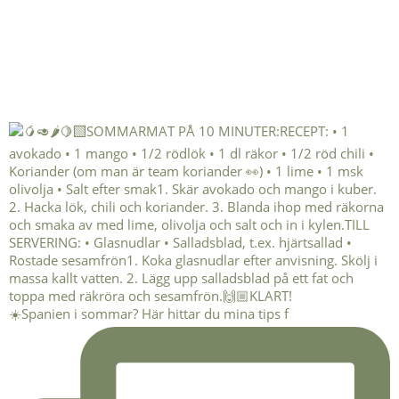
☀️Spanien i sommar? Här hittar du mina tips f