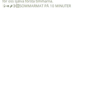
🥭🥑🌶️🍋‍🟩SOMMARMAT PÅ 10 MINUTER