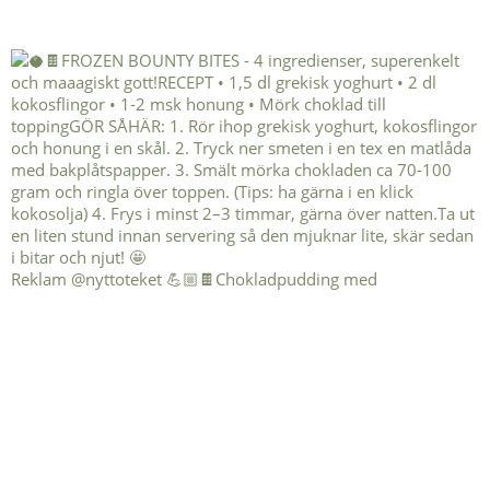
Reklam @nyttoteket 💪🏼🍫Chokladpudding med