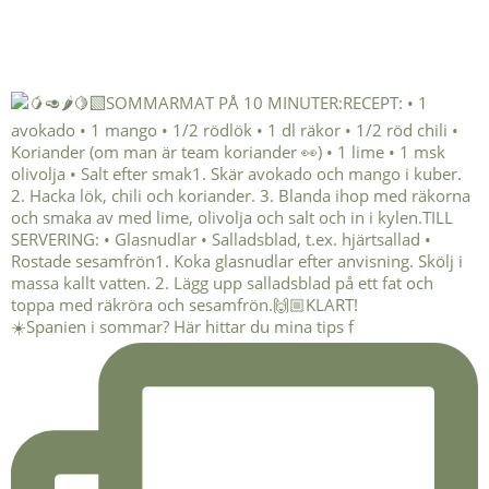
☀️Spanien i sommar? Här hittar du mina tips f