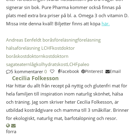
signerar sin bok. Pure Pharma kommer också finnas på
plats med extra bra priser på bl. a. Omega 3 och vitamin D.
Missa inte denna kväll! Biljetter finns att köpa
här.
Andreas Eenfeldt borås
föreläsning
föreläsning
hälsa
föreläsning LCHF
kostdoktor
borås
kostdoktorn
kostdoktorn
sagateatern
lågkolhydratskost
LCHF
paleo
5 kommentarer
0
Facebook
Pinterest
Email
Cecilia Folkesson
Här hittar du allt från recept på nyttig och glutenfri mat för
hela familjen till inspiration inom naturlig skönhet, hälsa
och träning. Jag som skriver heter Cecilia Folkesson, är
utbildad kostrådgivare och mamma till 3 småkillar. Brinner
för ekologiskt, naturlig mat, barfotalöpning och resor.
förra