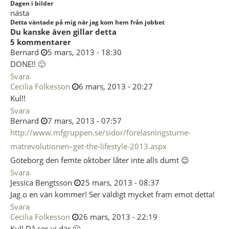
Dagen i bilder
nästa
Detta väntade på mig när jag kom hem från jobbet
Du kanske även gillar detta
5 kommentarer
Bernard
5 mars, 2013 - 18:30
DONE!! 🙂
Svara
Cecilia Folkesson
6 mars, 2013 - 20:27
Kul!!
Svara
Bernard
7 mars, 2013 - 07:57
http://www.mfgruppen.se/sidor/forelasningsturne-
matrevolutionen–get-the-lifestyle-2013.aspx
Göteborg den femte oktober låter inte alls dumt 😉
Svara
Jessica Bengtsson
25 mars, 2013 - 08:37
Jag o en vän kommer! Ser väldigt mycket fram emot detta!
Svara
Cecilia Folkesson
26 mars, 2013 - 22:19
Kul! Då ses vi där 🙂