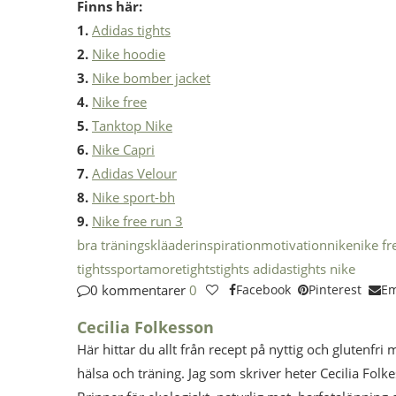
Finns här:
1.
Adidas tights
2.
Nike hoodie
3.
Nike bomber jacket
4.
Nike free
5.
Tanktop Nike
6.
Nike Capri
7.
Adidas Velour
8.
Nike sport-bh
9.
Nike free run 3
bra träningskläader
inspiration
motivation
nike
nike fr
tights
sportamore
tights
tights adidas
tights nike
0 kommentarer
0
Facebook
Pinterest
Em
Cecilia Folkesson
Här hittar du allt från recept på nyttig och glutenfri 
hälsa och träning. Jag som skriver heter Cecilia Folk