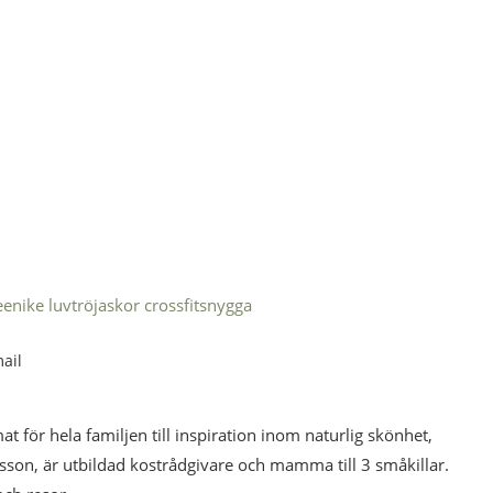
ee
nike luvtröja
skor crossfit
snygga
ail
mat för hela familjen till inspiration inom naturlig skönhet,
esson, är utbildad kostrådgivare och mamma till 3 småkillar.