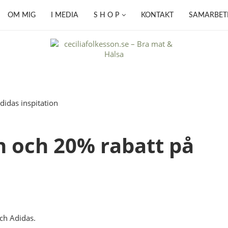
OM MIG
I MEDIA
S H O P
KONTAKT
SAMARBET
n och 20% rabatt på
och Adidas.