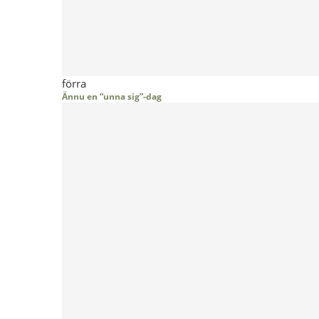
förra
Ännu en “unna sig”-dag