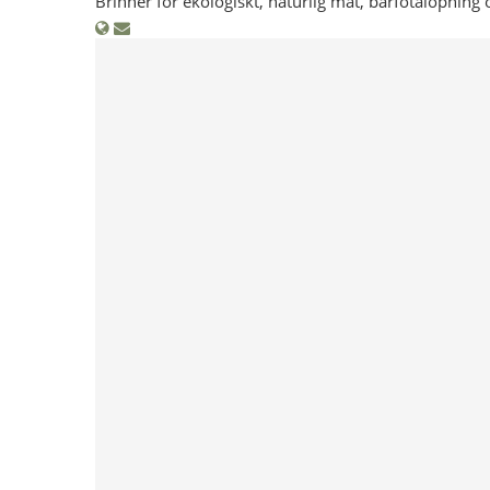
Brinner för ekologiskt, naturlig mat, barfotalöpning 