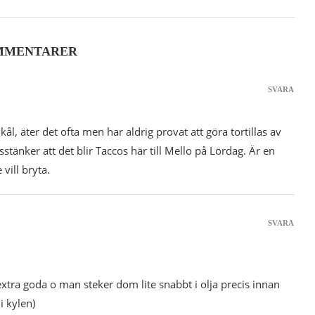
MMENTARER
SVARA
mkål, äter det ofta men har aldrig provat att göra tortillas av
isstänker att det blir Taccos här till Mello på Lördag. Är en
vill bryta.
SVARA
xtra goda o man steker dom lite snabbt i olja precis innan
i kylen)