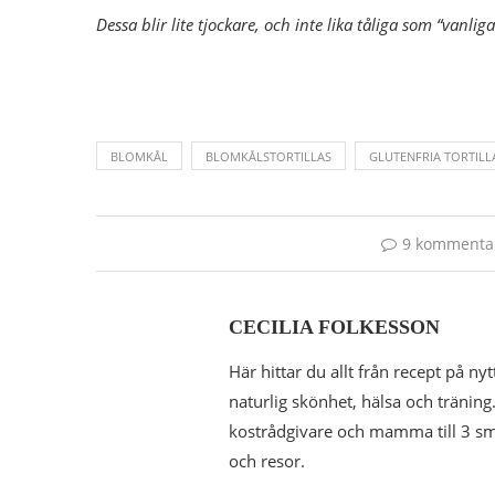
Dessa blir lite tjockare, och inte lika tåliga som “vanli
BLOMKÅL
BLOMKÅLSTORTILLAS
GLUTENFRIA TORTILL
9 kommenta
CECILIA FOLKESSON
Här hittar du allt från recept på nyt
naturlig skönhet, hälsa och träning.
kostrådgivare och mamma till 3 småk
och resor.