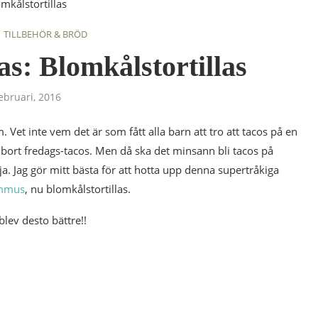
TILLBEHÖR & BRÖD
las: Blomkålstortillas
ebruari, 2016
 Vet inte vem det är som fått alla barn att tro att tacos på en
bort fredags-tacos. Men då ska det minsann bli tacos på
aja. Jag gör mitt bästa för att hotta upp denna supertråkiga
ummus
, nu blomkålstortillas.
blev desto bättre!!