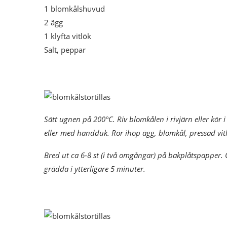
1 blomkålshuvud
2 ägg
1 klyfta vitlök
Salt, peppar
Sätt ugnen på 200°C. Riv blomkålen i rivjärn eller kör i
eller med handduk. Rör ihop ägg, blomkål, pressad vitl
Bred ut ca 6-8 st (i två omgångar) på bakplåtspapper.
grädda i ytterligare 5 minuter.