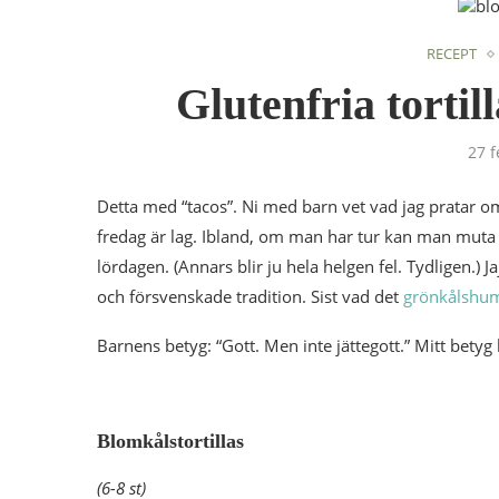
RECEPT
Glutenfria tortil
27 f
Detta med “tacos”. Ni med barn vet vad jag pratar om.
fredag är lag. Ibland, om man har tur kan man muta 
lördagen. (Annars blir ju hela helgen fel. Tydligen.) J
och försvenskade tradition. Sist vad det
grönkålsh
Barnens betyg: “Gott. Men inte jättegott.” Mitt betyg 
Blomkålstortillas
(6-8 st)