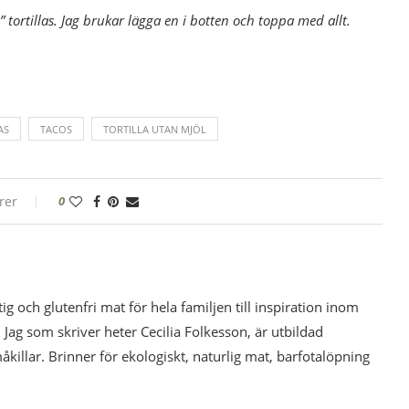
ga” tortillas. Jag brukar lägga en i botten och toppa med allt.
AS
TACOS
TORTILLA UTAN MJÖL
rer
0
tig och glutenfri mat för hela familjen till inspiration inom
 Jag som skriver heter Cecilia Folkesson, är utbildad
illar. Brinner för ekologiskt, naturlig mat, barfotalöpning