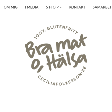
OM MIG
I MEDIA
S H O P
KONTAKT
SAMARBET