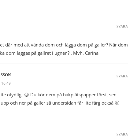
SVARA
e det där med att vända dom och lägga dom på galler? När dom
ska dom läggas på gallret i ugnen? . Mvh. Carina
ESSON
SVARA
- 16:49
lite otydligt 😉 Du kör dem på bakplåtspapper först, sen
upp och ner på galler så undersidan får lite färg också 🙂
SVARA