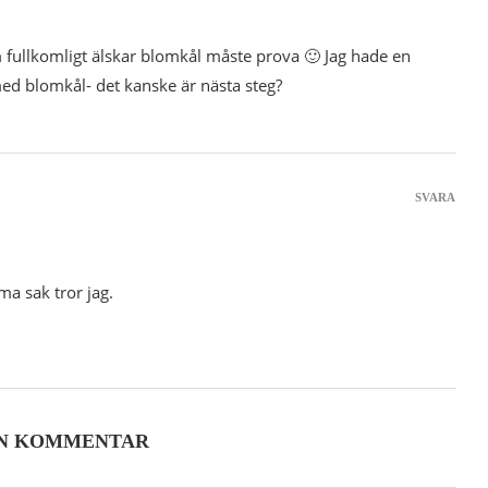
m fullkomligt älskar blomkål måste prova 🙂 Jag hade en
d blomkål- det kanske är nästa steg?
SVARA
a sak tror jag.
EN KOMMENTAR