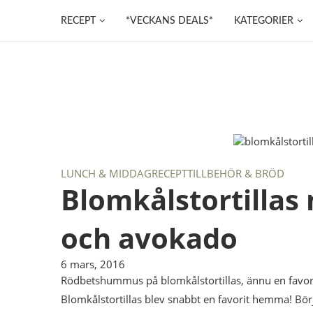
RECEPT
*VECKANS DEALS*
KATEGORIER
LUNCH & MIDDAG
RECEPT
TILLBEHÖR & BRÖD
Blomkålstortilla
och avokado
6 mars, 2016
Rödbetshummus på blomkålstortillas, ännu en favori
Blomkålstortillas blev snabbt en favorit hemma! Bör