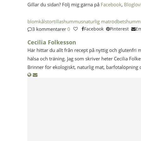
Gillar du sidan? Följ mig gärna på
Facebook
,
Bloglov
blomkålstortillas
hummus
naturlig mat
rödbetshumm
3 kommentarer
0
Facebook
Pinterest
Em
Cecilia Folkesson
Här hittar du allt från recept på nyttig och glutenfri 
hälsa och träning. Jag som skriver heter Cecilia Folk
Brinner för ekologiskt, naturlig mat, barfotalöpning 