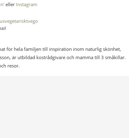
in’
eller
Instagram
us
vegetariskt
vego
ail
mat för hela familjen till inspiration inom naturlig skönhet,
esson, är utbildad kostrådgivare och mamma till 3 småkillar.
och resor.