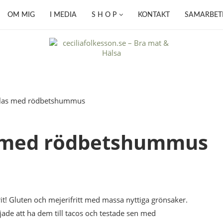
OM MIG
I MEDIA
S H O P
KONTAKT
SAMARBET
s med rödbetshummus
t! Gluten och mejerifritt med massa nyttiga grönsaker.
jade att ha dem till tacos och testade sen med