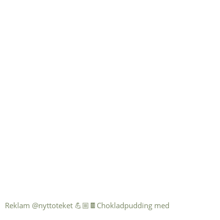
Reklam @nyttoteket 💪🏼🍫Chokladpudding med