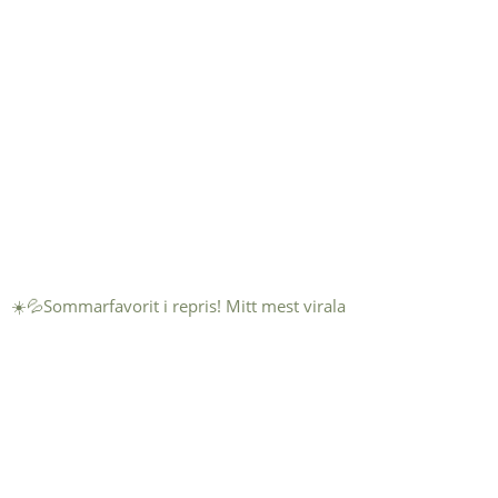
☀️💦Sommarfavorit i repris! Mitt mest virala