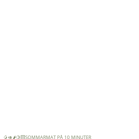
🥭🥑🌶️🍋‍🟩SOMMARMAT PÅ 10 MINUTER