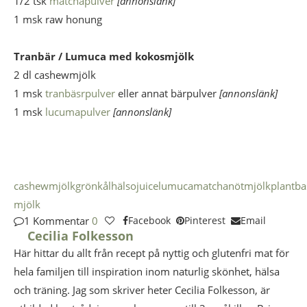
1/2 tsk
matchapulver
[annonslänk]
1 msk raw honung
Tranbär / Lumuca med kokosmjölk
2 dl cashewmjölk
1 msk
tranbäsrpulver
eller annat bärpulver
[annonslänk]
1 msk
lucumapulver
[annonslänk]
cashewmjölk
grönkål
hälsojuice
lumuca
matcha
nötmjölk
plantba
mjölk
1 Kommentar
0
Facebook
Pinterest
Email
Cecilia Folkesson
Här hittar du allt från recept på nyttig och glutenfri mat för
hela familjen till inspiration inom naturlig skönhet, hälsa
och träning. Jag som skriver heter Cecilia Folkesson, är