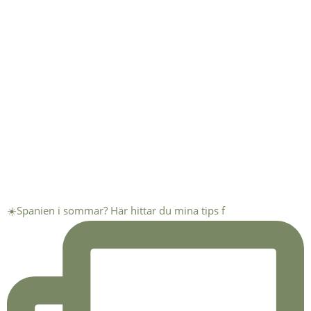
☀️Spanien i sommar? Här hittar du mina tips f