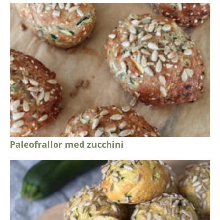
Paleofrallor med zucchini