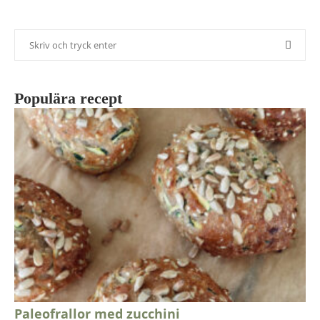
Populära recept
Paleofrallor med zucchini