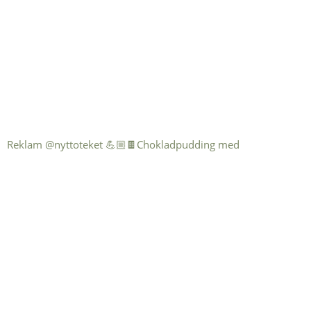
Reklam @nyttoteket 💪🏼🍫Chokladpudding med