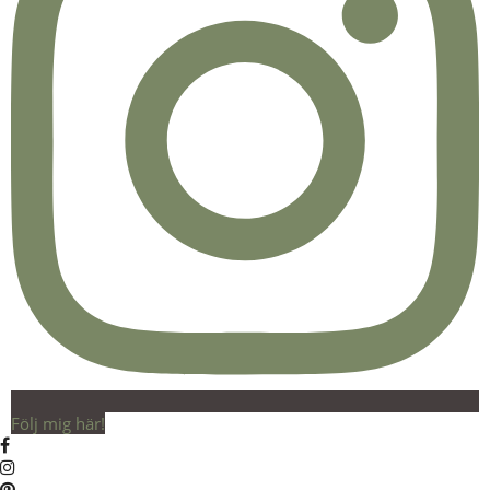
Följ mig här!