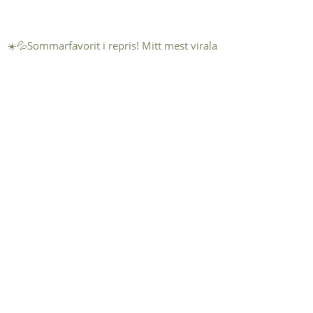
☀️💦Sommarfavorit i repris! Mitt mest virala