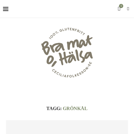
0
TAGG:
GRÖNKÅL