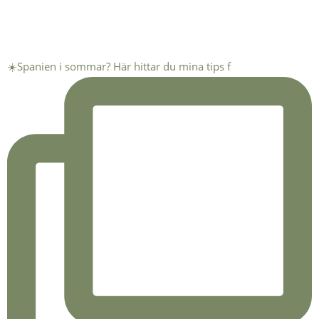
☀️Spanien i sommar? Här hittar du mina tips f