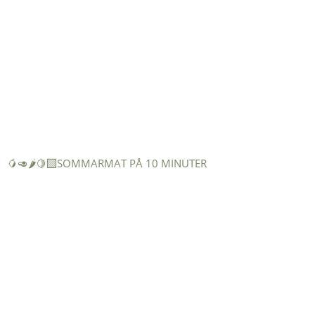
🥭🥑🌶️🍋‍🟩SOMMARMAT PÅ 10 MINUTER