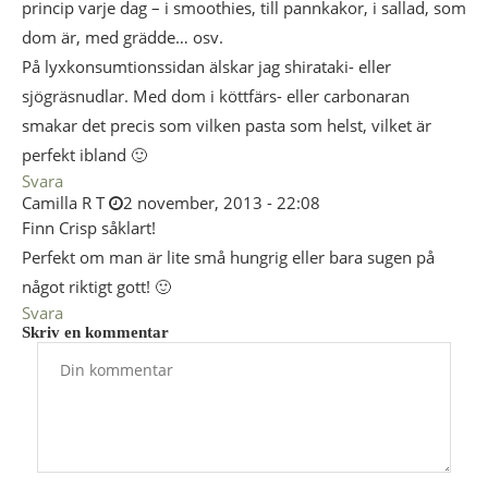
princip varje dag – i smoothies, till pannkakor, i sallad, som
dom är, med grädde… osv.
På lyxkonsumtionssidan älskar jag shirataki- eller
sjögräsnudlar. Med dom i köttfärs- eller carbonaran
smakar det precis som vilken pasta som helst, vilket är
perfekt ibland 🙂
Svara
Camilla R T
2 november, 2013 - 22:08
Finn Crisp såklart!
Perfekt om man är lite små hungrig eller bara sugen på
något riktigt gott! 🙂
Svara
Skriv en kommentar