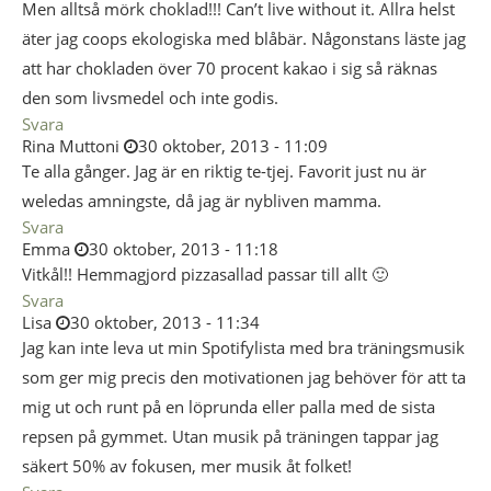
Men alltså mörk choklad!!! Can’t live without it. Allra helst
äter jag coops ekologiska med blåbär. Någonstans läste jag
att har chokladen över 70 procent kakao i sig så räknas
den som livsmedel och inte godis.
Svara
Rina Muttoni
30 oktober, 2013 - 11:09
Te alla gånger. Jag är en riktig te-tjej. Favorit just nu är
weledas amningste, då jag är nybliven mamma.
Svara
Emma
30 oktober, 2013 - 11:18
Vitkål!! Hemmagjord pizzasallad passar till allt 🙂
Svara
Lisa
30 oktober, 2013 - 11:34
Jag kan inte leva ut min Spotifylista med bra träningsmusik
som ger mig precis den motivationen jag behöver för att ta
mig ut och runt på en löprunda eller palla med de sista
repsen på gymmet. Utan musik på träningen tappar jag
säkert 50% av fokusen, mer musik åt folket!