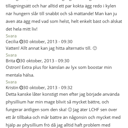
tillagningsätt och har alltid ett par kokta ägg redo i kylen
när hungern slår till snabbt och så mättande! Man kan ju
även äta ägg med vad som helst, helt enkelt bäst och älskat
det hela mitt liv!
Svara
Cecilia
30 oktober, 2013 - 09:30
Vatten! Allt annat kan jag hitta alternativ till. 🙂
Svara
Brita
30 oktober, 2013 - 09:30
Ostron! Extra plus för känslan av lyx som boostar min
mentala hälsa.
Svara
Kristin
30 oktober, 2013 - 09:32
Detta kanske låter konstigt men efter jag började använda
physillium har min mage blivit så mycket bättre, och
fungerar äntligen som den ska! 🙂 Jag äter LCHF sen över
ett år tillbaka och mår bättre än någonsin och mycket med
hjälp av physillium frö då jag alltid haft problem med