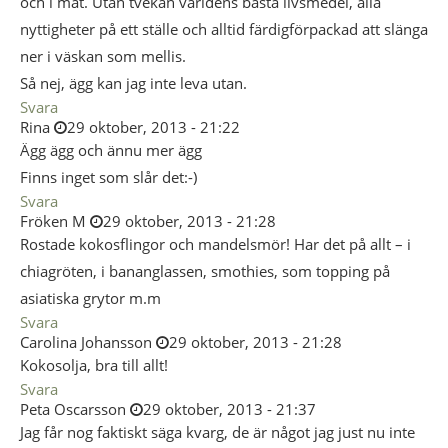
och i mat. Utan tvekan världens bästa livsmedel, alla
nyttigheter på ett ställe och alltid färdigförpackad att slänga
ner i väskan som mellis.
Så nej, ägg kan jag inte leva utan.
Svara
Rina
29 oktober, 2013 - 21:22
Ägg ägg och ännu mer ägg
Finns inget som slår det:-)
Svara
Fröken M
29 oktober, 2013 - 21:28
Rostade kokosflingor och mandelsmör! Har det på allt – i
chiagröten, i bananglassen, smothies, som topping på
asiatiska grytor m.m
Svara
Carolina Johansson
29 oktober, 2013 - 21:28
Kokosolja, bra till allt!
Svara
Peta Oscarsson
29 oktober, 2013 - 21:37
Jag får nog faktiskt säga kvarg, de är något jag just nu inte