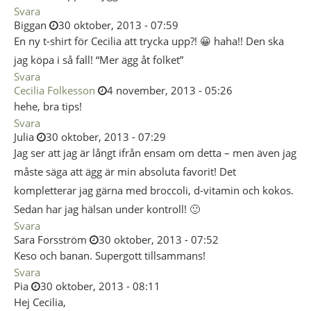
Svara
Biggan
30 oktober, 2013 - 07:59
En ny t-shirt för Cecilia att trycka upp?! 😀 haha!! Den ska
jag köpa i så fall! “Mer ägg åt folket”
Svara
Cecilia Folkesson
4 november, 2013 - 05:26
hehe, bra tips!
Svara
Julia
30 oktober, 2013 - 07:29
Jag ser att jag är långt ifrån ensam om detta – men även jag
måste säga att ägg är min absoluta favorit! Det
kompletterar jag gärna med broccoli, d-vitamin och kokos.
Sedan har jag hälsan under kontroll! 🙂
Svara
Sara Forsström
30 oktober, 2013 - 07:52
Keso och banan. Supergott tillsammans!
Svara
Pia
30 oktober, 2013 - 08:11
Hej Cecilia,