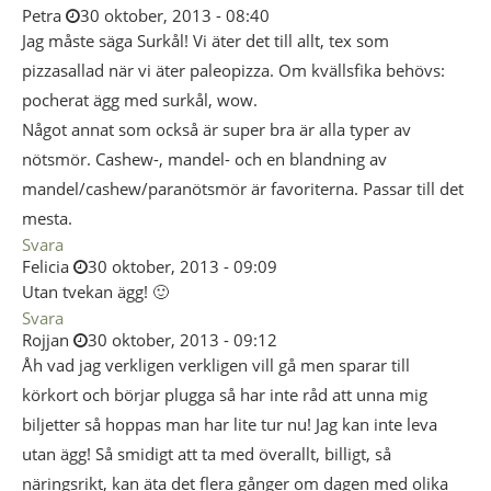
Petra
30 oktober, 2013 - 08:40
Jag måste säga Surkål! Vi äter det till allt, tex som
pizzasallad när vi äter paleopizza. Om kvällsfika behövs:
pocherat ägg med surkål, wow.
Något annat som också är super bra är alla typer av
nötsmör. Cashew-, mandel- och en blandning av
mandel/cashew/paranötsmör är favoriterna. Passar till det
mesta.
Svara
Felicia
30 oktober, 2013 - 09:09
Utan tvekan ägg! 🙂
Svara
Rojjan
30 oktober, 2013 - 09:12
Åh vad jag verkligen verkligen vill gå men sparar till
körkort och börjar plugga så har inte råd att unna mig
biljetter så hoppas man har lite tur nu! Jag kan inte leva
utan ägg! Så smidigt att ta med överallt, billigt, så
näringsrikt, kan äta det flera gånger om dagen med olika