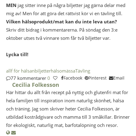
MEN
jag sitter inne på några biljetter jag gärna delar med
mig av! Men för att göra det rättvist kör vi en tävling till.
Vilken hälsoprodukt/mat kan du inte leva utan?
Skriv ditt bidrag i kommentarerna. På söndag den 3:e
oktober utses två vinnare som får två biljetter var.
Lycka till!
allf för hälsan
biljetter
hälsomässa
Tävling
77 kommentarer
0
Facebook
Pinterest
Email
Cecilia Folkesson
Här hittar du allt från recept på nyttig och glutenfri mat för
hela familjen till inspiration inom naturlig skönhet, hälsa
och träning. Jag som skriver heter Cecilia Folkesson, är
utbildad kostrådgivare och mamma till 3 småkillar. Brinner
för ekologiskt, naturlig mat, barfotalöpning och resor.