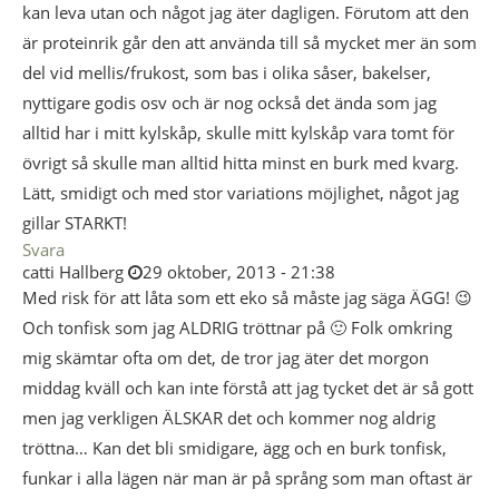
kan leva utan och något jag äter dagligen. Förutom att den
är proteinrik går den att använda till så mycket mer än som
del vid mellis/frukost, som bas i olika såser, bakelser,
nyttigare godis osv och är nog också det ända som jag
alltid har i mitt kylskåp, skulle mitt kylskåp vara tomt för
övrigt så skulle man alltid hitta minst en burk med kvarg.
Lätt, smidigt och med stor variations möjlighet, något jag
gillar STARKT!
Svara
catti Hallberg
29 oktober, 2013 - 21:38
Med risk för att låta som ett eko så måste jag säga ÄGG! 😉
Och tonfisk som jag ALDRIG tröttnar på 🙂 Folk omkring
mig skämtar ofta om det, de tror jag äter det morgon
middag kväll och kan inte förstå att jag tycket det är så gott
men jag verkligen ÄLSKAR det och kommer nog aldrig
tröttna… Kan det bli smidigare, ägg och en burk tonfisk,
funkar i alla lägen när man är på språng som man oftast är