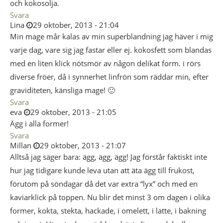
och kokosolja.
Svara
Lina
29 oktober, 2013 - 21:04
Min mage mår kalas av min superblandning jag häver i mig
varje dag, vare sig jag fastar eller ej. kokosfett som blandas
med en liten klick nötsmör av någon delikat form. i rörs
diverse fröer, då i synnerhet linfrön som räddar min, efter
graviditeten, känsliga mage! 🙂
Svara
eva
29 oktober, 2013 - 21:05
Ägg i alla former!
Svara
Millan
29 oktober, 2013 - 21:07
Alltså jag säger bara: ägg, ägg, ägg! Jag förstår faktiskt inte
hur jag tidigare kunde leva utan att äta ägg till frukost,
förutom på söndagar då det var extra “lyx” och med en
kaviarklick på toppen. Nu blir det minst 3 om dagen i olika
former, kokta, stekta, hackade, i omelett, i latte, i bakning