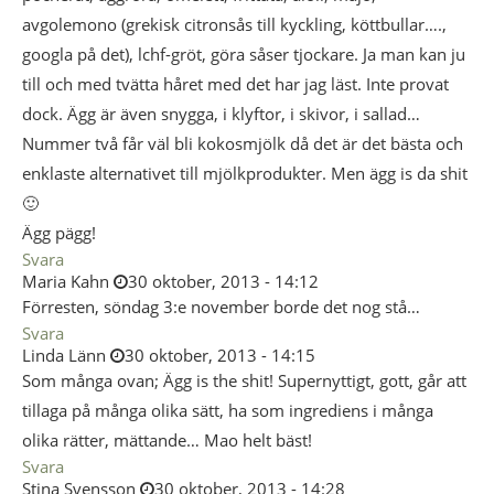
avgolemono (grekisk citronsås till kyckling, köttbullar….,
googla på det), lchf-gröt, göra såser tjockare. Ja man kan ju
till och med tvätta håret med det har jag läst. Inte provat
dock. Ägg är även snygga, i klyftor, i skivor, i sallad…
Nummer två får väl bli kokosmjölk då det är det bästa och
enklaste alternativet till mjölkprodukter. Men ägg is da shit
🙂
Ägg pägg!
Svara
Maria Kahn
30 oktober, 2013 - 14:12
Förresten, söndag 3:e november borde det nog stå…
Svara
Linda Länn
30 oktober, 2013 - 14:15
Som många ovan; Ägg is the shit! Supernyttigt, gott, går att
tillaga på många olika sätt, ha som ingrediens i många
olika rätter, mättande… Mao helt bäst!
Svara
Stina Svensson
30 oktober, 2013 - 14:28