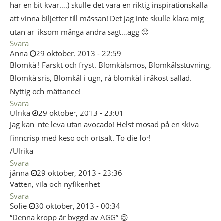
har en bit kvar….) skulle det vara en riktig inspirationskälla
att vinna biljetter till mässan! Det jag inte skulle klara mig
utan är liksom många andra sagt…ägg 🙂
Svara
Anna
29 oktober, 2013 - 22:59
Blomkål! Färskt och fryst. Blomkålsmos, Blomkålsstuvning,
Blomkålsris, Blomkål i ugn, rå blomkål i råkost sallad.
Nyttig och mättande!
Svara
Ulrika
29 oktober, 2013 - 23:01
Jag kan inte leva utan avocado! Helst mosad på en skiva
finncrisp med keso och örtsalt. To die for!
/Ulrika
Svara
jånna
29 oktober, 2013 - 23:36
Vatten, vila och nyfikenhet
Svara
Sofie
30 oktober, 2013 - 00:34
“Denna kropp är byggd av ÄGG” 😉