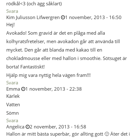
rödkål<3 (och ägg såklart)
Svara
Kim Juliusson Lifwergren
1 november, 2013 - 16:50
Hej!
Avokado! Som gravid är det en plåga med alla
kolhyratsfretelser, men avokadon går att använda till
mycket. Den går att blanda med kakao till en
chokladmousse eller med hallon i smoothie. Sötsuget är
borta! Fantastiskt!
Hjälp mig vara nyttig hela vägen fram!!!
Svara
Emma
1 november, 2013 - 22:38
Kärlek
Vatten
Sömn
Svara
Angelica
2 november, 2013 - 16:58
Hallon är mitt bästa superbär, gör allting gott 🙂 Äter det i