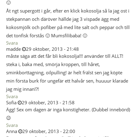
🙂
Åt ngt supergott i går, efter en klick kokosolja så la jag ost i
stekpannan och däröver hällde jag 3 vispade ägg med
kokosmjölk och pofiber på med lite salt och peppar och till
det tonfisk förstås 🙂 Mumsfilibaba! 🙂
Svara
madde
29 oktober, 2013 - 21:48
måste säga att det får bli kokosolja!!! använder till ALLT!
steka i, baka med, smörja kroppen, till håret,
sminkborttagning, oilpulling! är helt frälst sen jag köpte
min första burk för ungefär ett halvår sen, huuuur klarade
jag mig innan!?!
Svara
Sofia
29 oktober, 2013 - 21:58
Ägg! Sex om dagen är inga konstigheter. (Dubbel innebörd)
😉
Svara
Anna
29 oktober, 2013 - 22:00