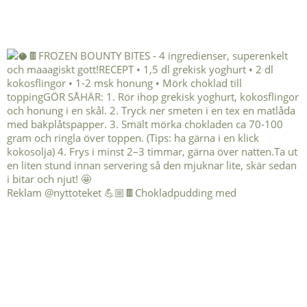
Reklam @nyttoteket 💪🏼🍫Chokladpudding med