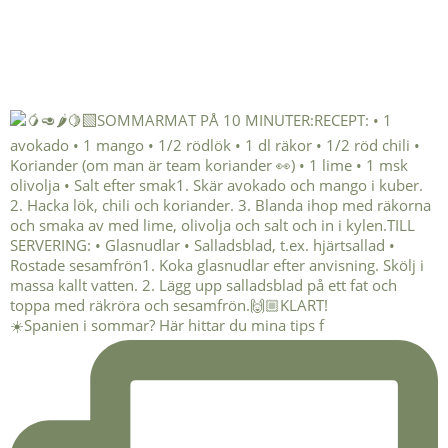
☀️Spanien i sommar? Här hittar du mina tips f