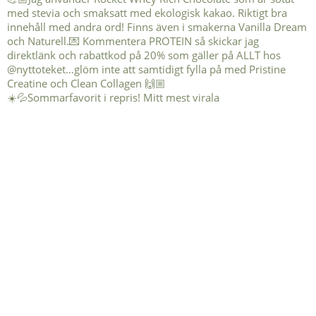
☀️💦Sommarfavorit i repris! Mitt mest virala