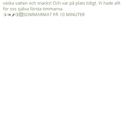
🥭🥑🌶️🍋‍🟩SOMMARMAT PÅ 10 MINUTER