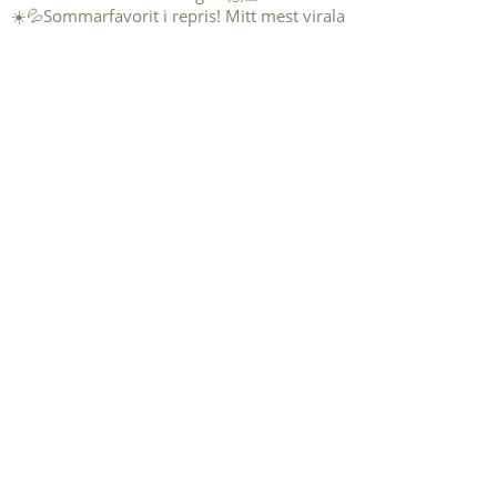
☀️💦Sommarfavorit i repris! Mitt mest virala