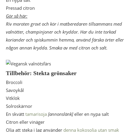
En nypa salt
Pressad citron
Gör så här:
Riv moroten grovt och kör i matberedaren tillsammans med
valnötter, champinjoner och kryddor. Har du inte torkad
koriander och spiskummin hemma, använd färska örter eller
någon annan krydda. Smaka av med citron och salt.
Tillbehör: Stekta grönsaker
Broccoli
Savoykål
Vitklök
Solroskärnor
En skvätt
tamarisoja
[annonslänk]
eller en nypa salt
Citron eller vinäger
Olja att steka i Jag använder
denna kokosolja utan smak