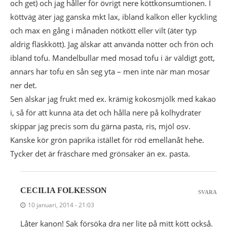
och get) och jag håller för övrigt nere köttkonsumtionen. I
köttväg äter jag ganska mkt lax, ibland kalkon eller kyckling
och max en gång i månaden nötkött eller vilt (äter typ
aldrig fläskkött). Jag älskar att använda nötter och frön och
ibland tofu. Mandelbullar med mosad tofu i är väldigt gott,
annars har tofu en sån seg yta – men inte när man mosar
ner det.
Sen älskar jag frukt med ex. krämig kokosmjölk med kakao
i, så för att kunna äta det och hålla nere på kolhydrater
skippar jag precis som du gärna pasta, ris, mjöl osv.
Kanske kör grön paprika istället för röd emellanåt hehe.
Tycker det är fräschare med grönsaker än ex. pasta.
CECILIA FOLKESSON
SVARA
10 januari, 2014 - 21:03
Låter kanon! Sak försöka dra ner lite på mitt kött också.