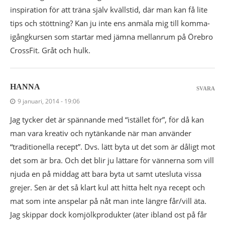
inspiration för att träna själv kvällstid, där man kan få lite
tips och stöttning? Kan ju inte ens anmäla mig till komma-
igångkursen som startar med jämna mellanrum på Örebro
CrossFit. Gråt och hulk.
HANNA
SVARA
9 januari, 2014 - 19:06
Jag tycker det är spännande med “istället för”, för då kan
man vara kreativ och nytänkande när man använder
“traditionella recept”. Dvs. lätt byta ut det som är dåligt mot
det som är bra. Och det blir ju lättare för vännerna som vill
njuda en på middag att bara byta ut samt utesluta vissa
grejer. Sen är det så klart kul att hitta helt nya recept och
mat som inte anspelar på nåt man inte längre får/vill äta.
Jag skippar dock komjölkprodukter (äter ibland ost på får