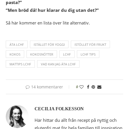
pasta?”
“Men bröd då! hur klarar du dig utan det?”
Så här kommer en lista över lite alternativ.
ÄTA LCHF
ISTÄLLET FÖR YOGGI
ISTÖLLET FÖR FRUKT
KOKOS
KOKOSNÖTTER
LCHF
LCHF TIPS
MATTIPS LCHF
VAD KAN JAG ÄTA LCHF
14 kommentarer
0
CECILIA FOLKESSON
Här hittar du allt från recept på nyttig och
glutenfri mat för hela familjen till inspiration