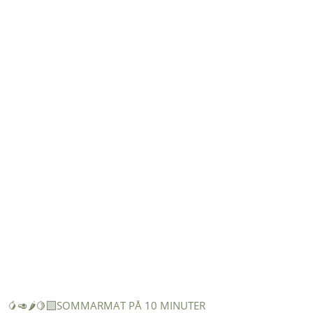
🥭🥑🌶️🍋‍🟩SOMMARMAT PÅ 10 MINUTER