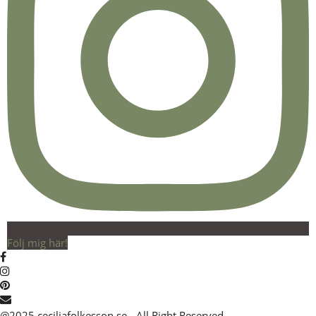
Följ mig här!
@2025 ceciliafolkesson.se - All Right Reserved.