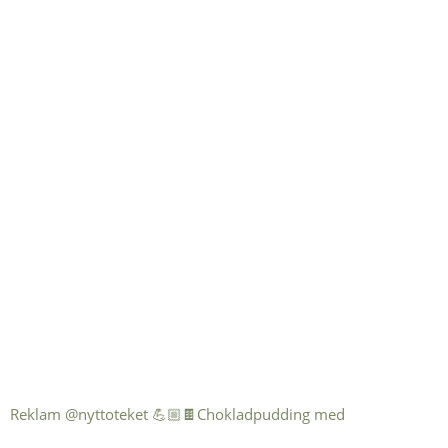
Reklam @nyttoteket 💪🏼🍫Chokladpudding med