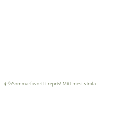
☀️💦Sommarfavorit i repris! Mitt mest virala