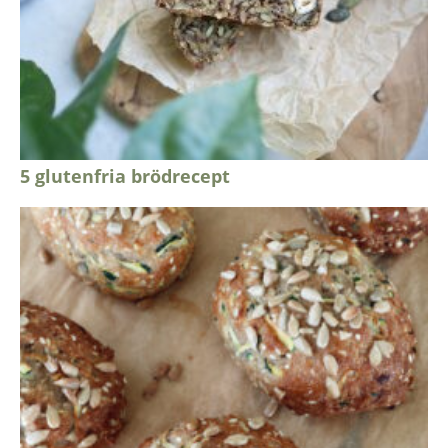
5 glutenfria brödrecept