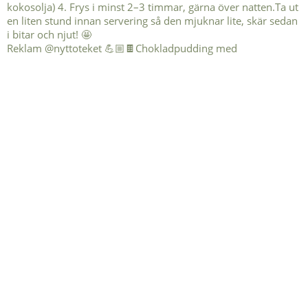
Reklam @nyttoteket 💪🏼🍫Chokladpudding med