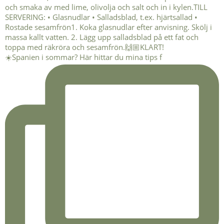
☀️Spanien i sommar? Här hittar du mina tips f