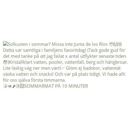
🥭🥑🌶️🍋‍🟩SOMMARMAT PÅ 10 MINUTER