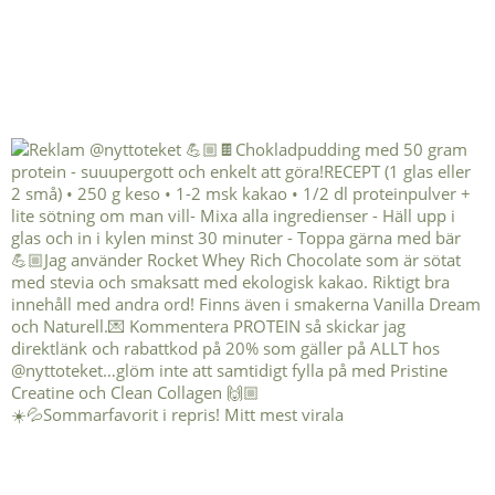
☀️💦Sommarfavorit i repris! Mitt mest virala