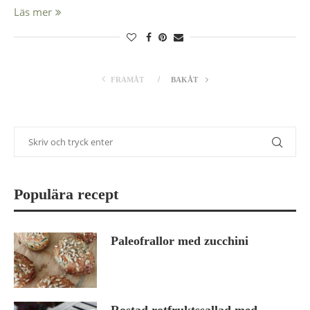
Läs mer
FRAMÅT
BAKÅT
Populära recept
Paleofrallor med zucchini