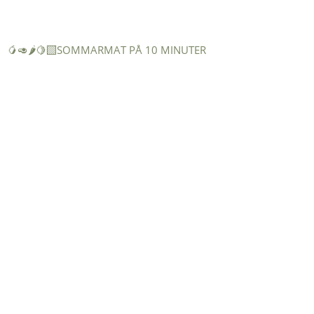
🥭🥑🌶️🍋‍🟩SOMMARMAT PÅ 10 MINUTER