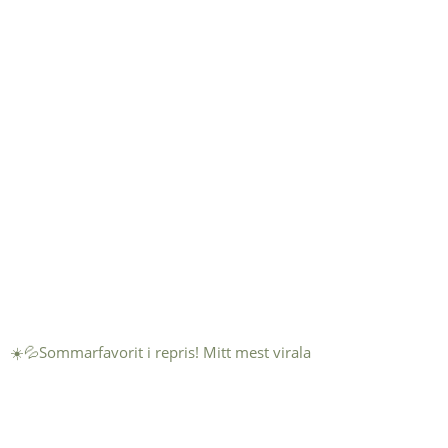
☀️💦Sommarfavorit i repris! Mitt mest virala