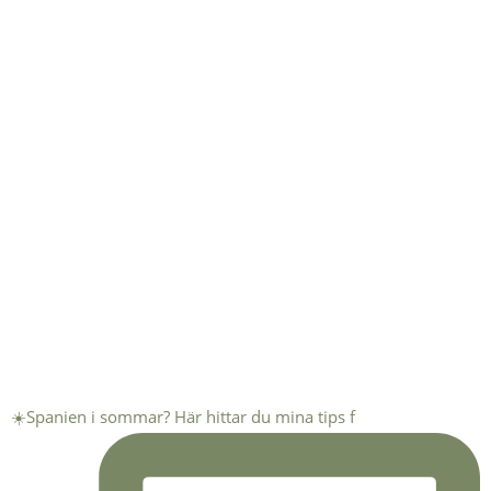
☀️Spanien i sommar? Här hittar du mina tips f