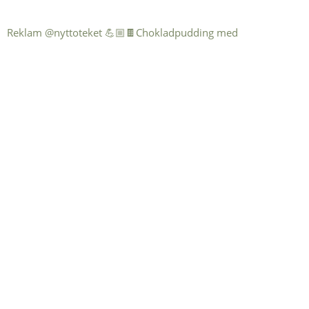
Reklam @nyttoteket 💪🏼🍫Chokladpudding med