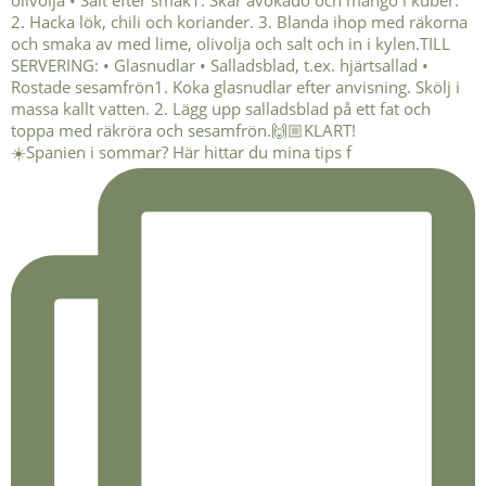
☀️Spanien i sommar? Här hittar du mina tips f