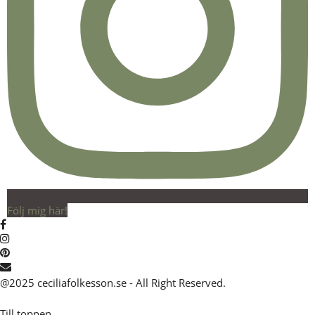
Följ mig här!
@2025 ceciliafolkesson.se - All Right Reserved.
Till toppen