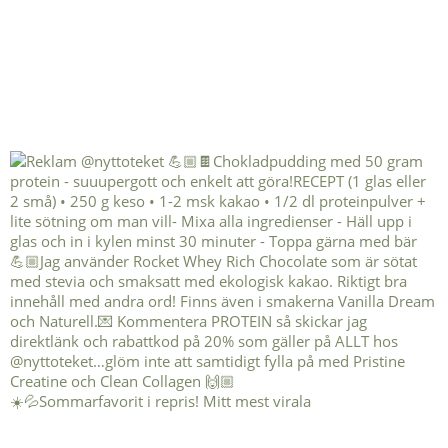
☀️💦Sommarfavorit i repris! Mitt mest virala