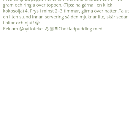
Reklam @nyttoteket 💪🏼🍫Chokladpudding med