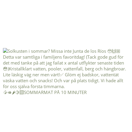
🥭🥑🌶️🍋‍🟩SOMMARMAT PÅ 10 MINUTER