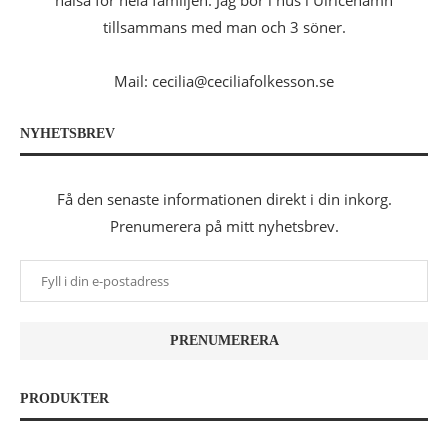
hälsa för hela familjen. Jag bor i hus i Ulricehamn
tillsammans med man och 3 söner.
Mail: cecilia@ceciliafolkesson.se
NYHETSBREV
Få den senaste informationen direkt i din inkorg.
Prenumerera på mitt nyhetsbrev.
PRODUKTER