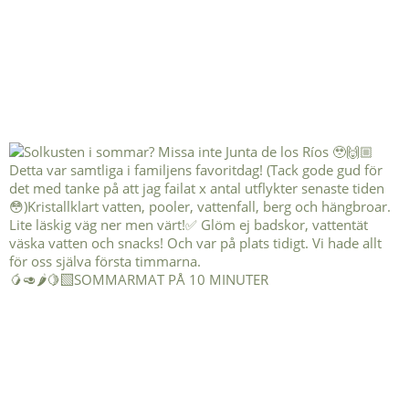
🥭🥑🌶️🍋‍🟩SOMMARMAT PÅ 10 MINUTER