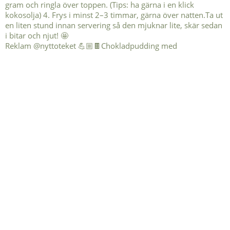
Reklam @nyttoteket 💪🏼🍫Chokladpudding med