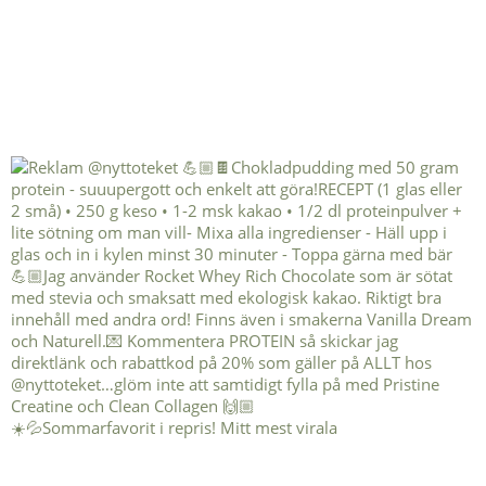
☀️💦Sommarfavorit i repris! Mitt mest virala