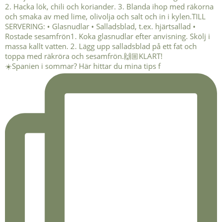
☀️Spanien i sommar? Här hittar du mina tips f