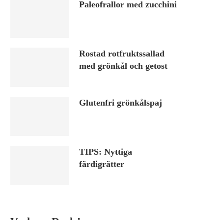
Paleofrallor med zucchini
Rostad rotfruktssallad
med grönkål och getost
Glutenfri grönkålspaj
TIPS: Nyttiga
färdigrätter