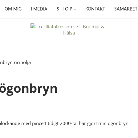
OM MIG
I MEDIA
S H O P
KONTAKT
SAMARBET
e ögonbryn
 plockande med pincett tidigt 2000-tal har gjort min ögonbryn