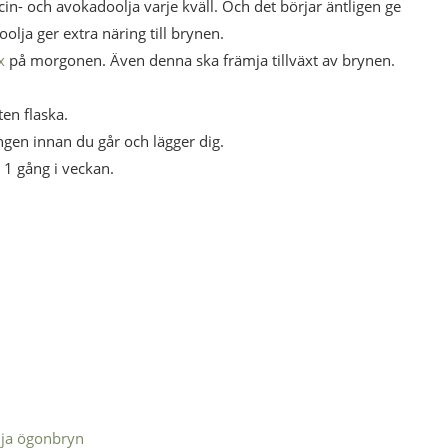
in- och avokadoolja varje kväll. Och det börjar äntligen ge
olja ger extra näring till brynen.
x
på morgonen. Även denna ska främja tillväxt av brynen.
ten flaska.
ngen innan du går och lägger dig.
1 gång i veckan.
lja ögonbryn