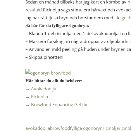
Sedan en månad tillbaks har jag kört en kombo av ric
resultat! Ricinolja sägs stimulera hårväxt och avokado
Jag har rätt ljusa bryn och borstar dem med lite
gelfi
Så här får du fylligare ögonbryn:
– Blanda 1 del ricinolja med 1 del avokadoolja i en li
– Massera försiktigt in några droppar av oljeblandni
– Använd en mild peeling på huden under brynen ca 
– Skippa pincetten!
Här hittar du allt du behöver:
→ Avokadoolja
→ Ricinolja
→ Browfood Enhancing Gel fix
avokadoolja
browfood
fylliga ögonbryn
ricinolja
ricino