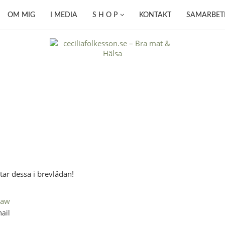
OM MIG
I MEDIA
S H O P
KONTAKT
SAMARBET
r dessa i brevlådan!
raw
ail