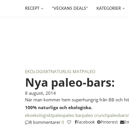
RECEPT
*VECKANS DEALS*
KATEGORIER
EKOLOGISKT
NATURLIG MAT
PALEO
Nya paleo-bars:
8 augusti, 2014
När man kommer hem superhungrig från BB och hitta
100% naturliga och ekologiska.
eko
ekologiskt
paleo
paleo bar
paleo crunch
paleobars
8 kommentarer
0
Facebook
Pinterest
Em