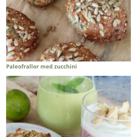
Paleofrallor med zucchini