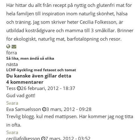
Här hittar du allt från recept på nyttig och glutenfri mat för
hela familjen till inspiration inom naturlig skönhet, hälsa
och träning. Jag som skriver heter Cecilia Folkesson, är
utbildad kostrådgivare och mamma till 3 småkillar. Brinner
för ekologiskt, naturlig mat, barfotalöpning och resor.
förra
Så lika, men ändå så olika
nästa
LCHF-kyckling med fetaost och tomat
Du kanske även gillar detta
4 kommentarer
Tess
26 februari, 2012 - 18:37
Gud vad gott!
Svara
Eva Samuelsson
3 mars, 2012 - 09:28
Trevlig blogg. kul med mattipsen. Här kommer jag nog titta
in ofta.
Svara
ceciliafolkesson
7 mars, 2012 - 03:52