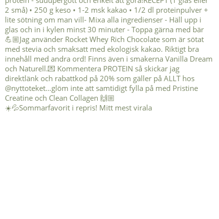
☀️💦Sommarfavorit i repris! Mitt mest virala