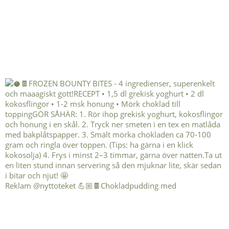
Reklam @nyttoteket 💪🏼🍫Chokladpudding med