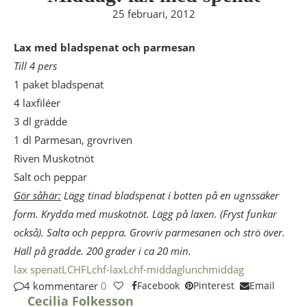
25 februari, 2012
Lax med bladspenat och parmesan
Till 4 pers
1 paket bladspenat
4 laxfiléer
3 dl grädde
1 dl Parmesan, grovriven
Riven Muskotnöt
Salt och peppar
Gör såhär:
Lägg tinad bladspenat i botten på en ugnssäker
form. Krydda med muskotnöt. Lägg på laxen. (Fryst funkar
också). Salta och peppra. Grovriv parmesanen och strö över.
Häll på grädde. 200 grader i ca 20 min.
lax spenat
LCHF
Lchf-lax
Lchf-middag
lunch
middag
4 kommentarer
0
Facebook
Pinterest
Email
Cecilia Folkesson