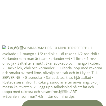
☀️Spanien i sommar? Här hittar du mina tips f