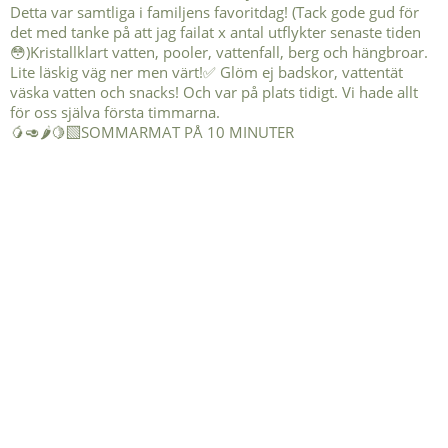
🥭🥑🌶️🍋‍🟩SOMMARMAT PÅ 10 MINUTER