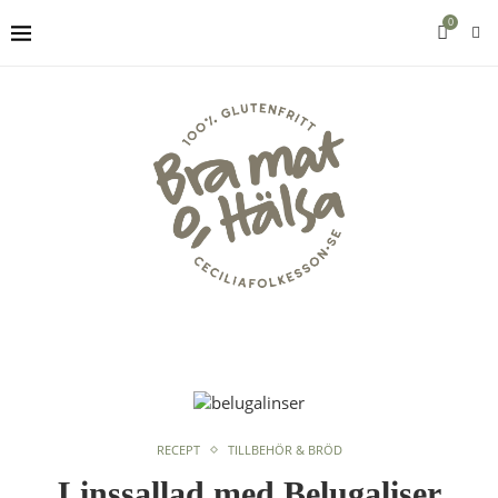
0
RECEPT
TILLBEHÖR & BRÖD
Linssallad med Belugaliser