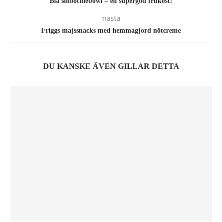
Blå smoothiebowl – en supergod frukost!
nästa
Friggs majssnacks med hemmagjord nötcreme
DU KANSKE ÄVEN GILLAR DETTA